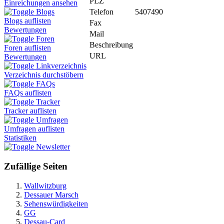
PLZ
Einreichungen ansehen
Telefon
5407490
Blogs
Blogs auflisten
Fax
Bewertungen
Mail
Foren
Beschreibung
Foren auflisten
URL
Bewertungen
Linkverzeichnis
Verzeichnis durchstöbern
FAQs
FAQs auflisten
Tracker
Tracker auflisten
Umfragen
Umfragen auflisten
Statistiken
Newsletter
Zufällige Seiten
Wallwitzburg
Dessauer Marsch
Sehenswürdigkeiten
GG
Dessau-Card