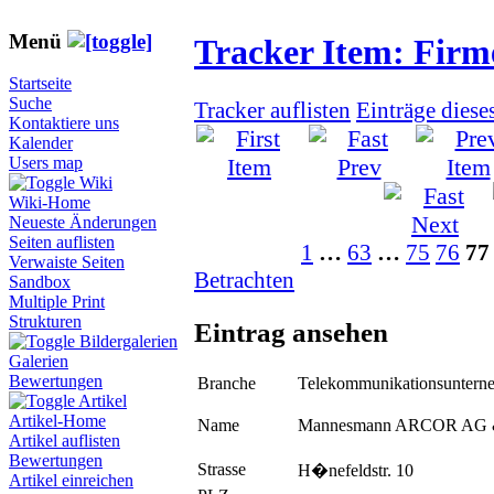
Menü
Tracker Item: Fir
Startseite
Suche
Tracker auflisten
Einträge diese
Kontaktiere uns
Kalender
Users map
Wiki
Wiki-Home
Neueste Änderungen
Seiten auflisten
1
…
63
…
75
76
77
Verwaiste Seiten
Betrachten
Sandbox
Multiple Print
Strukturen
Eintrag ansehen
Bildergalerien
Galerien
Bewertungen
Branche
Telekommunikationsuntern
Artikel
Artikel-Home
Name
Mannesmann ARCOR AG 
Artikel auflisten
Bewertungen
Strasse
H�nefeldstr. 10
Artikel einreichen