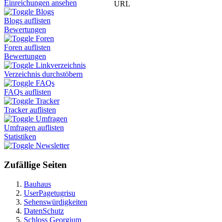
Einreichungen ansehen
URL
Blogs
Blogs auflisten
Bewertungen
Foren
Foren auflisten
Bewertungen
Linkverzeichnis
Verzeichnis durchstöbern
FAQs
FAQs auflisten
Tracker
Tracker auflisten
Umfragen
Umfragen auflisten
Statistiken
Newsletter
Zufällige Seiten
Bauhaus
UserPagetugrisu
Sehenswürdigkeiten
DatenSchutz
Schloss Georgium