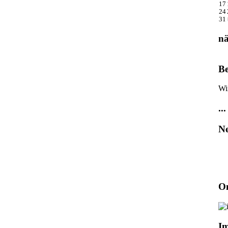
17
24
31
nä
Be
Wi
...
Ne
On
I