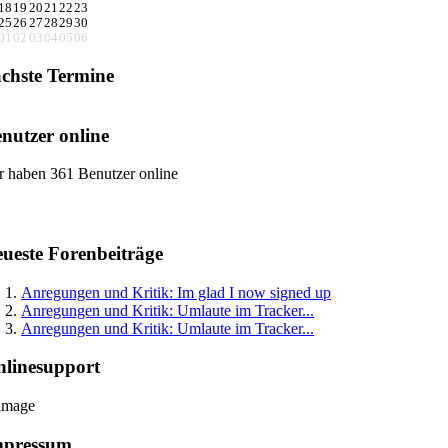
18
19
20
21
22
23
25
26
27
28
29
30
01
02
03
04
05
06
chste Termine
nutzer online
r haben 361 Benutzer online
ueste Forenbeiträge
Anregungen und Kritik: Im glad I now signed up
Anregungen und Kritik: Umlaute im Tracker...
Anregungen und Kritik: Umlaute im Tracker...
linesupport
mpressum