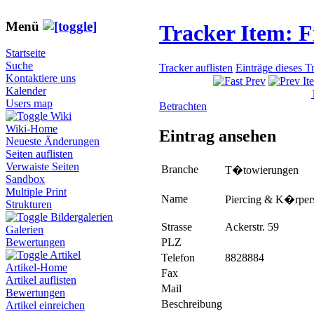
Menü
Tracker Item: 
Startseite
Suche
Tracker auflisten
Einträge dieses T
Kontaktiere uns
Kalender
Users map
Betrachten
Wiki
Wiki-Home
Eintrag ansehen
Neueste Änderungen
Seiten auflisten
Verwaiste Seiten
Branche
T�towierungen
Sandbox
Multiple Print
Name
Piercing & K�rpe
Strukturen
Bildergalerien
Strasse
Ackerstr. 59
Galerien
PLZ
Bewertungen
Artikel
Telefon
8828884
Artikel-Home
Fax
Artikel auflisten
Mail
Bewertungen
Beschreibung
Artikel einreichen