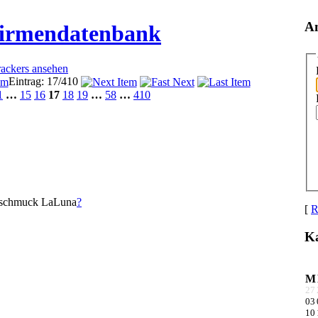
A
Firmendatenbank
rackers ansehen
Eintrag: 17/410
1
…
15
16
17
18
19
…
58
…
410
rschmuck LaLuna
?
[
R
Ka
M
27
03
10