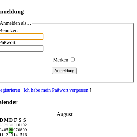
nmeldung
Anmelden als…
Benutzer:
Paßwort:
Merken
Anmeldung
egistrieren
|
Ich habe mein Paßwort vergessen
]
lender
August
D
M
D
F
S
S
28
29
30
31
01
02
06
04
05
07
08
09
11
12
13
14
15
16