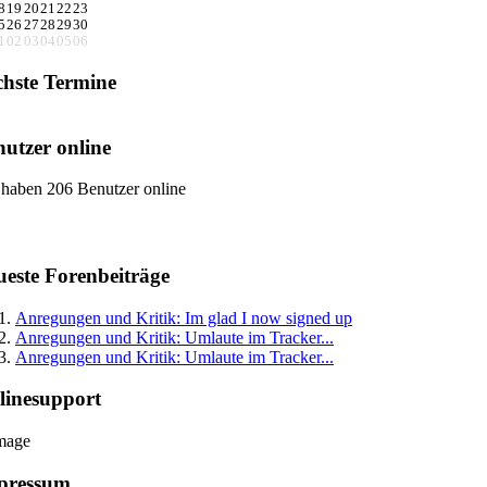
8
19
20
21
22
23
5
26
27
28
29
30
1
02
03
04
05
06
chste Termine
utzer online
 haben 206 Benutzer online
este Forenbeiträge
Anregungen und Kritik: Im glad I now signed up
Anregungen und Kritik: Umlaute im Tracker...
Anregungen und Kritik: Umlaute im Tracker...
linesupport
pressum