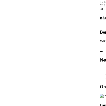
17
1
24
2
31
0
nä
Ben
Wir
...
Neu
On
Im