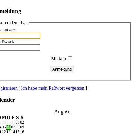
meldung
nmelden als…
enutzer:
aßwort:
Merken
Anmeldung
gistrieren
|
Ich habe mein Paßwort vergessen
]
lender
August
D
M
D
F
S
S
8
29
30
31
01
02
06
4
05
07
08
09
1
12
13
14
15
16