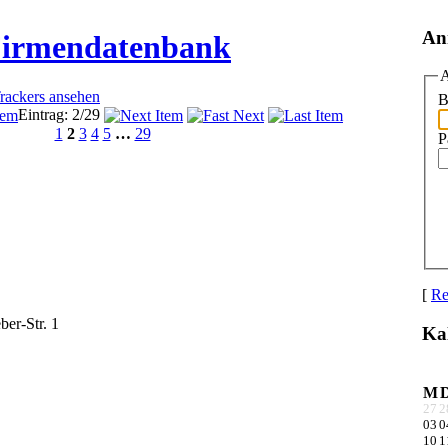
An
Firmendatenbank
A
Trackers ansehen
B
Eintrag: 2/29
1
2
3
4
5
…
29
P
[
Re
er-Str. 1
Ka
M
27
2
03
0
10
1