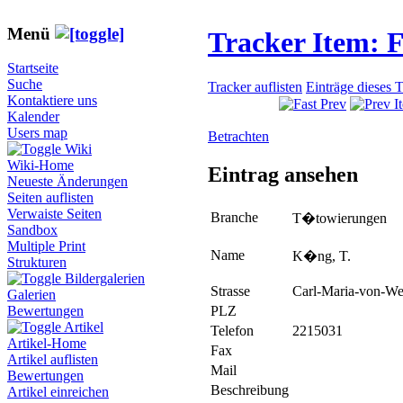
Menü
Tracker Item: 
Startseite
Suche
Tracker auflisten
Einträge dieses 
Kontaktiere uns
Kalender
Users map
Betrachten
Wiki
Wiki-Home
Eintrag ansehen
Neueste Änderungen
Seiten auflisten
Verwaiste Seiten
Branche
T�towierungen
Sandbox
Multiple Print
Name
K�ng, T.
Strukturen
Bildergalerien
Strasse
Carl-Maria-von-Web
Galerien
PLZ
Bewertungen
Artikel
Telefon
2215031
Artikel-Home
Fax
Artikel auflisten
Mail
Bewertungen
Beschreibung
Artikel einreichen