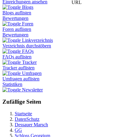
Einreichungen ansehen
URL
Blogs
Blogs auflisten
Bewertungen
Foren
Foren auflisten
Bewertungen
Linkverzeichnis
Verzeichnis durchstöbern
FAQs
FAQs auflisten
Tracker
Tracker auflisten
Umfragen
Umfragen auflisten
Statistiken
Newsletter
Zufällige Seiten
Startseite
DatenSchutz
Dessauer Marsch
GG
Schloss Georgium