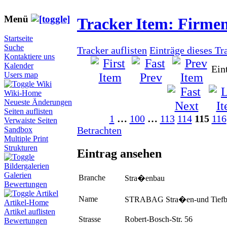
Menü
Tracker Item: Firme
Startseite
Suche
Tracker auflisten
Einträge dieses Tr
Kontaktiere uns
Kalender
Ein
Users map
Wiki
Wiki-Home
Neueste Änderungen
Seiten auflisten
1
…
100
…
113
114
115
116
Verwaiste Seiten
Betrachten
Sandbox
Multiple Print
Strukturen
Eintrag ansehen
Bildergalerien
Galerien
Branche
Stra�enbau
Bewertungen
Artikel
Name
STRABAG Stra�en-und Tiefb
Artikel-Home
Artikel auflisten
Strasse
Robert-Bosch-Str. 56
Bewertungen