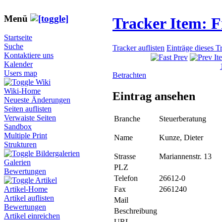
Menü
Tracker Item: 
Startseite
Suche
Tracker auflisten
Einträge dieses T
Kontaktiere uns
Kalender
Users map
Betrachten
Wiki
Wiki-Home
Eintrag ansehen
Neueste Änderungen
Seiten auflisten
Verwaiste Seiten
Branche
Steuerberatung
Sandbox
Multiple Print
Name
Kunze, Dieter
Strukturen
Bildergalerien
Strasse
Mariannenstr. 13
Galerien
PLZ
Bewertungen
Telefon
26612-0
Artikel
Fax
2661240
Artikel-Home
Artikel auflisten
Mail
Bewertungen
Beschreibung
Artikel einreichen
URL