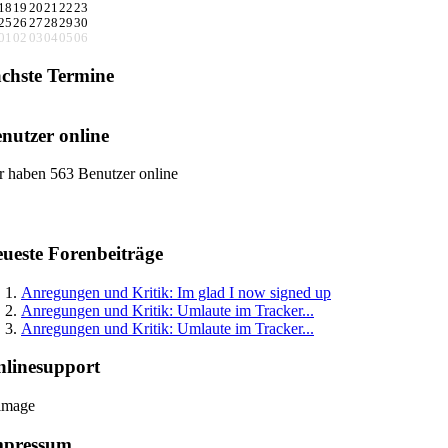
18
19
20
21
22
23
25
26
27
28
29
30
01
02
03
04
05
06
chste Termine
nutzer online
r haben 563 Benutzer online
ueste Forenbeiträge
Anregungen und Kritik: Im glad I now signed up
Anregungen und Kritik: Umlaute im Tracker...
Anregungen und Kritik: Umlaute im Tracker...
linesupport
mpressum