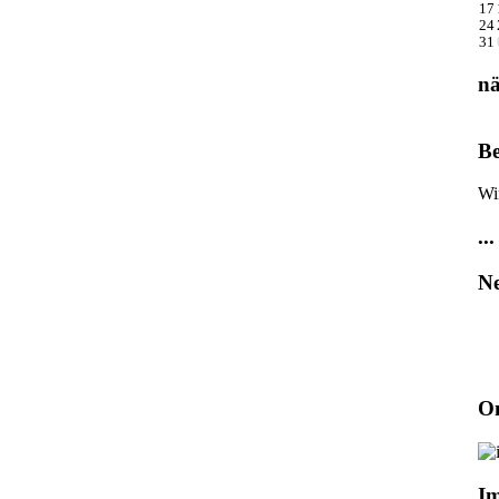
17
24
31
nä
Be
Wi
...
Ne
On
I