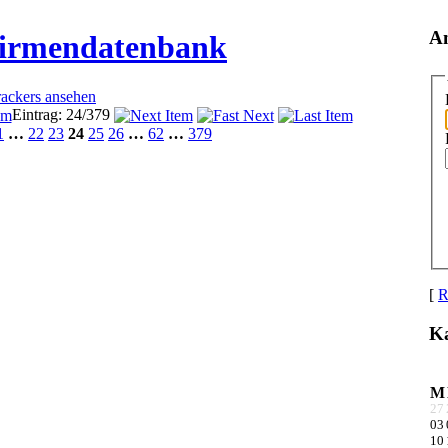
A
Firmendatenbank
rackers ansehen
Eintrag: 24/379
1
…
22
23
24
25
26
…
62
…
379
[
R
Ka
M
27
03
10