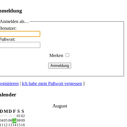
nmeldung
Anmelden als…
Benutzer:
Paßwort:
Merken
Anmeldung
egistrieren
|
Ich habe mein Paßwort vergessen
]
lender
August
D
M
D
F
S
S
28
29
30
31
01
02
07
04
05
06
08
09
11
12
13
14
15
16