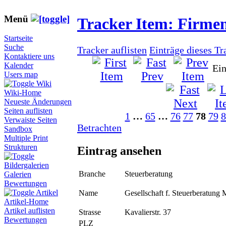
Menü
Tracker Item: Firme
Startseite
Suche
Tracker auflisten
Einträge dieses Tr
Kontaktiere uns
Kalender
Ein
Users map
Wiki
Wiki-Home
Neueste Änderungen
Seiten auflisten
1
…
65
…
76
77
78
79
8
Verwaiste Seiten
Betrachten
Sandbox
Multiple Print
Strukturen
Eintrag ansehen
Bildergalerien
Branche
Steuerberatung
Galerien
Bewertungen
Artikel
Name
Gesellschaft f. Steuerberatung
Artikel-Home
Artikel auflisten
Strasse
Kavalierstr. 37
Bewertungen
PLZ