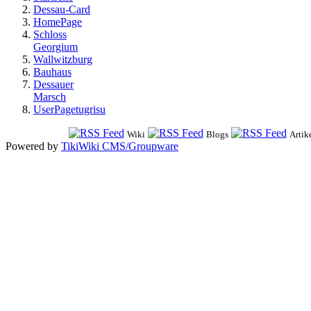
Dessau-Card
HomePage
Schloss
Georgium
Wallwitzburg
Bauhaus
Dessauer
Marsch
UserPagetugrisu
Wiki
Blogs
Artik
Powered by
TikiWiki CMS/Groupware