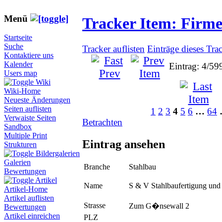
Menü
Tracker Item: Firm
Startseite
Suche
Tracker auflisten
Einträge dieses Tra
Kontaktiere uns
Kalender
Eintrag: 4/59
Users map
Wiki
Wiki-Home
Neueste Änderungen
Seiten auflisten
1
2
3
4
5
6
…
64
Verwaiste Seiten
Betrachten
Sandbox
Multiple Print
Eintrag ansehen
Strukturen
Bildergalerien
Galerien
Branche
Stahlbau
Bewertungen
Artikel
Name
S & V Stahlbaufertigung un
Artikel-Home
Artikel auflisten
Strasse
Zum G�nsewall 2
Bewertungen
Artikel einreichen
PLZ