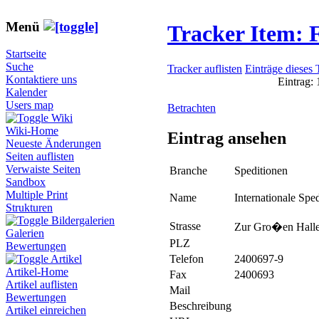
Menü
Tracker Item:
Startseite
Suche
Tracker auflisten
Einträge dieses 
Kontaktiere uns
Eintrag:
Kalender
Users map
Betrachten
Wiki
Wiki-Home
Eintrag ansehen
Neueste Änderungen
Seiten auflisten
Verwaiste Seiten
Branche
Speditionen
Sandbox
Multiple Print
Name
Internationale Spe
Strukturen
Bildergalerien
Strasse
Zur Gro�en Halle
Galerien
PLZ
Bewertungen
Telefon
2400697-9
Artikel
Artikel-Home
Fax
2400693
Artikel auflisten
Mail
Bewertungen
Beschreibung
Artikel einreichen