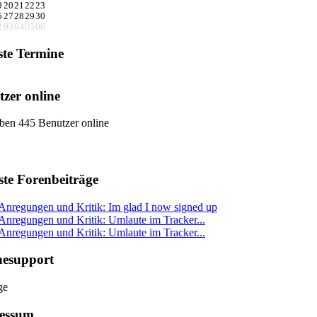
9
20
21
22
23
6
27
28
29
30
2
03
04
05
06
ste Termine
zer online
ben 445 Benutzer online
ste Forenbeiträge
Anregungen und Kritik: Im glad I now signed up
Anregungen und Kritik: Umlaute im Tracker...
Anregungen und Kritik: Umlaute im Tracker...
nesupport
essum