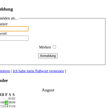
eldung
elden als…
utzer:
wort:
Merken
Anmeldung
trieren
|
Ich habe mein Paßwort vergessen
]
nder
August
M
D
F
S
S
9
30
31
01
02
07
5
06
08
09
2
13
14
15
16