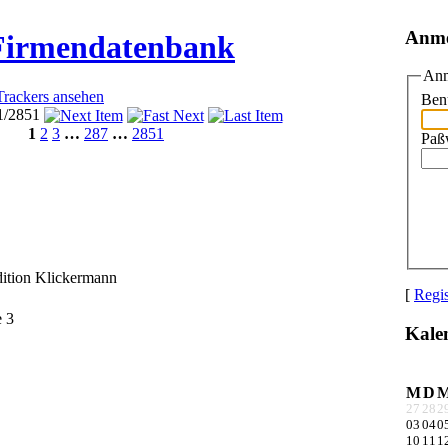
Anm
 Firmendatenbank
Anm
Trackers ansehen
Ben
 1/2851
1
2
3
…
287
…
2851
Paß
dition Klickermann
[
Regis
 3
Kale
M
D
27
28
2
03
04
0
10
11
1