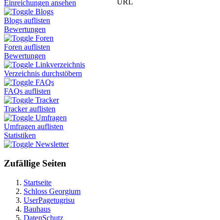
URL
Einreichungen ansehen
Blogs
Blogs auflisten
Bewertungen
Foren
Foren auflisten
Bewertungen
Linkverzeichnis
Verzeichnis durchstöbern
FAQs
FAQs auflisten
Tracker
Tracker auflisten
Umfragen
Umfragen auflisten
Statistiken
Newsletter
Zufällige Seiten
Startseite
Schloss Georgium
UserPagetugrisu
Bauhaus
DatenSchutz