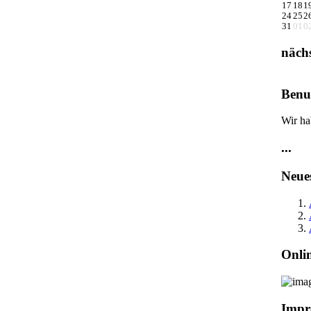
17
18
1
24
25
2
31
01
0
näch
Benut
Wir ha
...
Neue
Onli
Impr