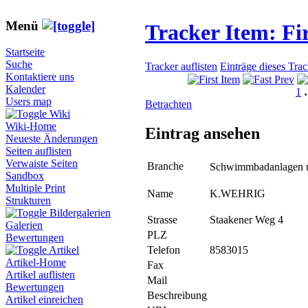
Menü
Tracker Item: F
Startseite
Suche
Tracker auflisten
Einträge dieses Tra
Kontaktiere uns
Kalender
1
Users map
Betrachten
Wiki
Wiki-Home
Eintrag ansehen
Neueste Änderungen
Seiten auflisten
Verwaiste Seiten
Branche
Schwimmbadanlagen 
Sandbox
Multiple Print
Name
K.WEHRIG
Strukturen
Bildergalerien
Strasse
Staakener Weg 4
Galerien
PLZ
Bewertungen
Telefon
8583015
Artikel
Artikel-Home
Fax
Artikel auflisten
Mail
Bewertungen
Beschreibung
Artikel einreichen