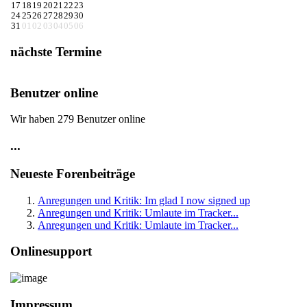
17
18
19
20
21
22
23
24
25
26
27
28
29
30
31
01
02
03
04
05
06
nächste Termine
Benutzer online
Wir haben 279 Benutzer online
...
Neueste Forenbeiträge
Anregungen und Kritik: Im glad I now signed up
Anregungen und Kritik: Umlaute im Tracker...
Anregungen und Kritik: Umlaute im Tracker...
Onlinesupport
Impressum