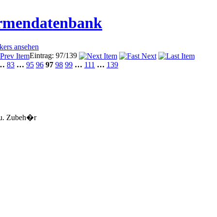
irmendatenbank
ckers ansehen
Eintrag: 97/139
…
83
…
95
96
97
98
99
…
111
…
139
u. Zubeh�r