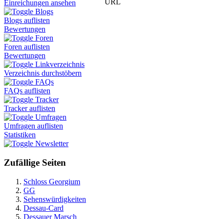
URL
Einreichungen ansehen
Blogs
Blogs auflisten
Bewertungen
Foren
Foren auflisten
Bewertungen
Linkverzeichnis
Verzeichnis durchstöbern
FAQs
FAQs auflisten
Tracker
Tracker auflisten
Umfragen
Umfragen auflisten
Statistiken
Newsletter
Zufällige Seiten
Schloss Georgium
GG
Sehenswürdigkeiten
Dessau-Card
Dessauer Marsch