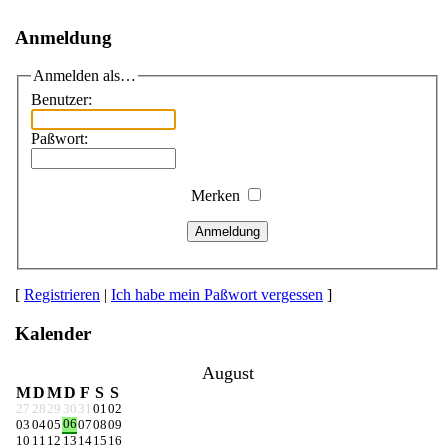
Anmeldung
Anmelden als…
Benutzer:
Paßwort:
Merken
Anmeldung
[
Registrieren
|
Ich habe mein Paßwort vergessen
]
Kalender
August
M
D
M
D
F
S
S
27
28
29
30
31
01
02
06
03
04
05
07
08
09
10
11
12
13
14
15
16