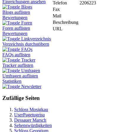
Einreichungen ansehen
Telefon
2206223
Blogs
Fax
Blogs auflisten
Mail
Bewertungen
Beschreibung
Foren
Foren auflisten
URL
Bewertungen
Linkverzeichnis
Verzeichnis durchstöbern
FAQs
FAQs auflisten
Tracker
Tracker auflisten
Umfragen
Umfragen auflisten
Statistiken
Newsletter
Zufällige Seiten
Schloss Mosigkau
UserPagetugrisu
Dessauer Marsch
Sehenswürdigkeiten
Schloss Georgium