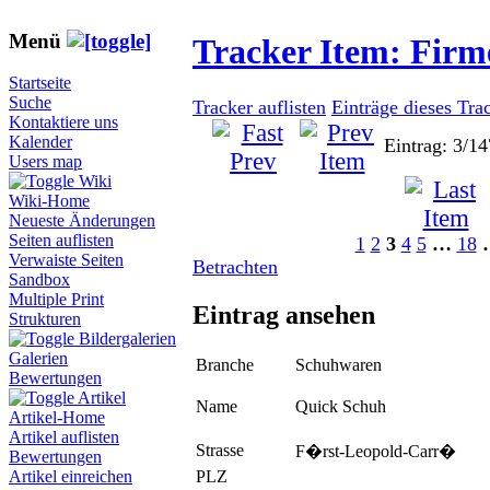
Menü
Tracker Item: Fir
Startseite
Suche
Tracker auflisten
Einträge dieses Tra
Kontaktiere uns
Kalender
Eintrag: 3/14
Users map
Wiki
Wiki-Home
Neueste Änderungen
Seiten auflisten
1
2
3
4
5
…
18
Verwaiste Seiten
Betrachten
Sandbox
Multiple Print
Eintrag ansehen
Strukturen
Bildergalerien
Galerien
Branche
Schuhwaren
Bewertungen
Artikel
Name
Quick Schuh
Artikel-Home
Artikel auflisten
Strasse
F�rst-Leopold-Carr�
Bewertungen
PLZ
Artikel einreichen