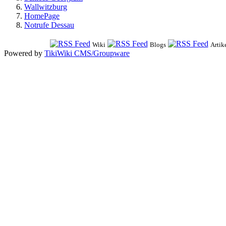
Wallwitzburg
HomePage
Notrufe Dessau
Wiki
Blogs
Artik
Powered by
TikiWiki CMS/Groupware