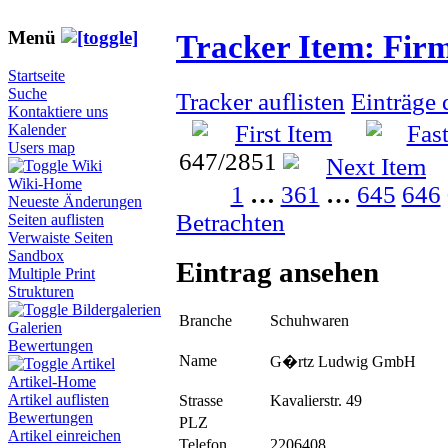
Menü
Tracker Item: Fir
Startseite
Suche
Tracker auflisten
Einträge 
Kontaktiere uns
Kalender
Users map
647/2851
Wiki
Wiki-Home
1
…
361
…
645
646
Neueste Änderungen
Betrachten
Seiten auflisten
Verwaiste Seiten
Sandbox
Eintrag ansehen
Multiple Print
Strukturen
Bildergalerien
Branche
Schuhwaren
Galerien
Bewertungen
Name
G�rtz Ludwig GmbH
Artikel
Artikel-Home
Artikel auflisten
Strasse
Kavalierstr. 49
Bewertungen
PLZ
Artikel einreichen
Telefon
2206408