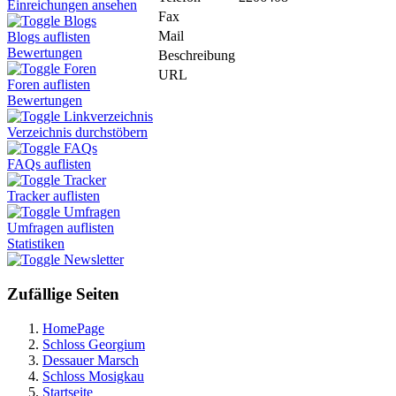
Einreichungen ansehen
Fax
Blogs
Mail
Blogs auflisten
Bewertungen
Beschreibung
Foren
URL
Foren auflisten
Bewertungen
Linkverzeichnis
Verzeichnis durchstöbern
FAQs
FAQs auflisten
Tracker
Tracker auflisten
Umfragen
Umfragen auflisten
Statistiken
Newsletter
Zufällige Seiten
HomePage
Schloss Georgium
Dessauer Marsch
Schloss Mosigkau
Startseite