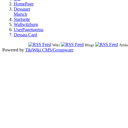
HomePage
Dessauer
Marsch
Startseite
Wallwitzburg
UserPagetugrisu
Dessau-Card
Wiki
Blogs
Artik
Powered by
TikiWiki CMS/Groupware