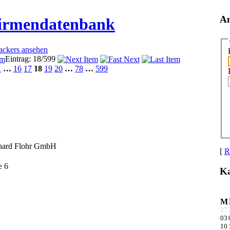
A
Firmendatenbank
rackers ansehen
Eintrag: 18/599
1
…
16
17
18
19
20
…
78
…
599
hard Flohr GmbH
[
R
e 6
Ka
M
27
03
10