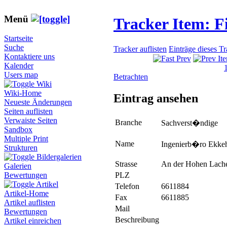
Menü
Tracker Item: 
Startseite
Suche
Tracker auflisten
Einträge dieses T
Kontaktiere uns
Kalender
Users map
Betrachten
Wiki
Wiki-Home
Eintrag ansehen
Neueste Änderungen
Seiten auflisten
Verwaiste Seiten
Branche
Sachverst�ndige
Sandbox
Multiple Print
Name
Ingenierb�ro Ekke
Strukturen
Bildergalerien
Strasse
An der Hohen Lach
Galerien
PLZ
Bewertungen
Artikel
Telefon
6611884
Artikel-Home
Fax
6611885
Artikel auflisten
Mail
Bewertungen
Beschreibung
Artikel einreichen