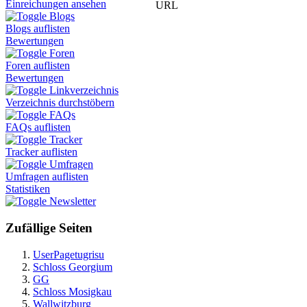
Einreichungen ansehen
URL
Blogs
Blogs auflisten
Bewertungen
Foren
Foren auflisten
Bewertungen
Linkverzeichnis
Verzeichnis durchstöbern
FAQs
FAQs auflisten
Tracker
Tracker auflisten
Umfragen
Umfragen auflisten
Statistiken
Newsletter
Zufällige Seiten
UserPagetugrisu
Schloss Georgium
GG
Schloss Mosigkau
Wallwitzburg