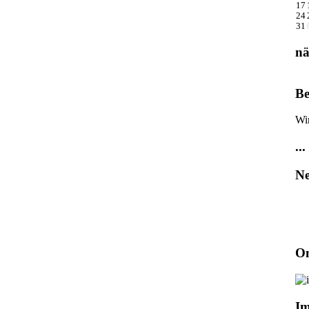
17
24
31
nä
Be
Wi
...
Ne
On
I