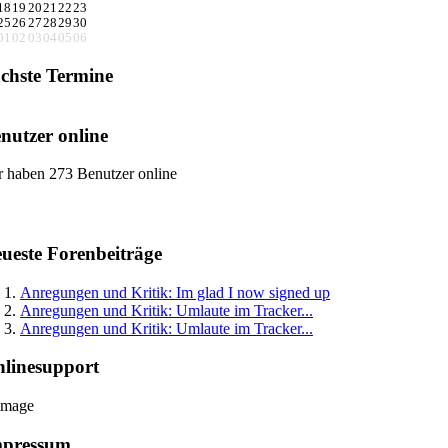
18
19
20
21
22
23
25
26
27
28
29
30
01
02
03
04
05
06
chste Termine
nutzer online
r haben 273 Benutzer online
ueste Forenbeiträge
Anregungen und Kritik: Im glad I now signed up
Anregungen und Kritik: Umlaute im Tracker...
Anregungen und Kritik: Umlaute im Tracker...
linesupport
mpressum