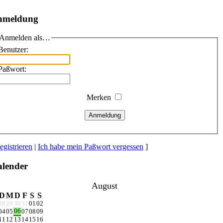
nmeldung
Anmelden als…
Benutzer:
Paßwort:
Merken
Anmeldung
egistrieren
|
Ich habe mein Paßwort vergessen
]
lender
August
D
M
D
F
S
S
28
29
30
31
01
02
06
04
05
07
08
09
11
12
13
14
15
16