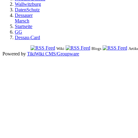
Wallwitzburg
DatenSchutz
Dessauer
Marsch
Startseite
GG
Dessau-Card
Wiki
Blogs
Artik
Powered by
TikiWiki CMS/Groupware