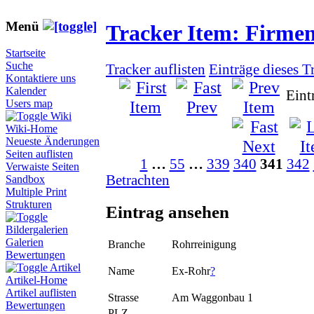
Menü
Tracker Item: Firme
Startseite
Suche
Tracker auflisten
Einträge dieses T
Kontaktiere uns
Kalender
Eint
Users map
Wiki
Wiki-Home
Neueste Änderungen
Seiten auflisten
1
…
55
…
339
340
341
342
Verwaiste Seiten
Betrachten
Sandbox
Multiple Print
Strukturen
Eintrag ansehen
Bildergalerien
Galerien
Branche
Rohrreinigung
Bewertungen
Artikel
Name
Ex-Rohr
?
Artikel-Home
Artikel auflisten
Strasse
Am Waggonbau 1
Bewertungen
PLZ