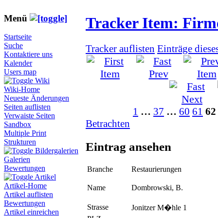
Menü
Tracker Item: Fir
Startseite
Suche
Tracker auflisten
Einträge diese
Kontaktiere uns
Kalender
Users map
Wiki
Wiki-Home
Neueste Änderungen
Seiten auflisten
1
…
37
…
60
61
62
Verwaiste Seiten
Betrachten
Sandbox
Multiple Print
Strukturen
Eintrag ansehen
Bildergalerien
Galerien
Bewertungen
Branche
Restaurierungen
Artikel
Artikel-Home
Name
Dombrowski, B.
Artikel auflisten
Bewertungen
Strasse
Jonitzer M�hle 1
Artikel einreichen