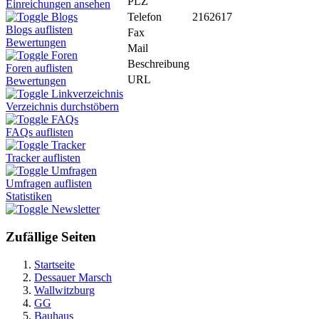
PLZ
Einreichungen ansehen
Telefon
2162617
Blogs
Blogs auflisten
Fax
Bewertungen
Mail
Foren
Beschreibung
Foren auflisten
URL
Bewertungen
Linkverzeichnis
Verzeichnis durchstöbern
FAQs
FAQs auflisten
Tracker
Tracker auflisten
Umfragen
Umfragen auflisten
Statistiken
Newsletter
Zufällige Seiten
Startseite
Dessauer Marsch
Wallwitzburg
GG
Bauhaus