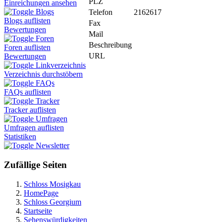
PLZ
Einreichungen ansehen
Blogs
Telefon
2162617
Blogs auflisten
Fax
Bewertungen
Mail
Foren
Beschreibung
Foren auflisten
URL
Bewertungen
Linkverzeichnis
Verzeichnis durchstöbern
FAQs
FAQs auflisten
Tracker
Tracker auflisten
Umfragen
Umfragen auflisten
Statistiken
Newsletter
Zufällige Seiten
Schloss Mosigkau
HomePage
Schloss Georgium
Startseite
Sehenswürdigkeiten