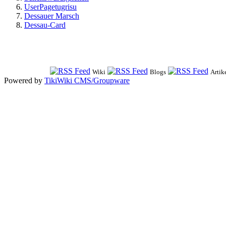
UserPagetugrisu
Dessauer Marsch
Dessau-Card
Wiki
Blogs
Artik
Powered by
TikiWiki CMS/Groupware