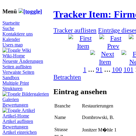
Menü
Tracker Item: Fir
Startseite
Suche
Tracker auflisten
Einträge diese
Kontaktiere uns
Kalender
Users map
Wiki
Wiki-Home
Neueste Änderungen
Seiten auflisten
1
…
91
…
100
101
Verwaiste Seiten
Betrachten
Sandbox
Multiple Print
Strukturen
Eintrag ansehen
Bildergalerien
Galerien
Bewertungen
Branche
Restaurierungen
Artikel
Artikel-Home
Name
Dombrowski, B.
Artikel auflisten
Bewertungen
Strasse
Jonitzer M�hle 1
Artikel einreichen