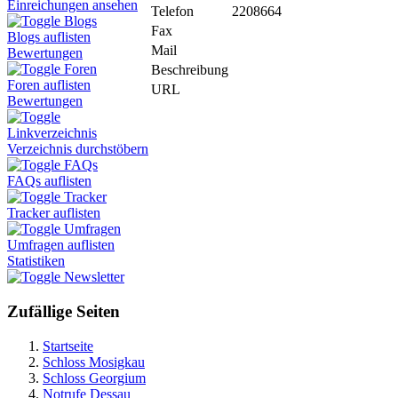
Einreichungen ansehen
Telefon
2208664
Blogs
Fax
Blogs auflisten
Mail
Bewertungen
Foren
Beschreibung
Foren auflisten
URL
Bewertungen
Linkverzeichnis
Verzeichnis durchstöbern
FAQs
FAQs auflisten
Tracker
Tracker auflisten
Umfragen
Umfragen auflisten
Statistiken
Newsletter
Zufällige Seiten
Startseite
Schloss Mosigkau
Schloss Georgium
Notrufe Dessau