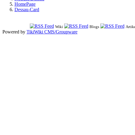
HomePage
Dessau-Card
Wiki
Blogs
Artik
Powered by
TikiWiki CMS/Groupware