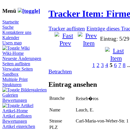
Menü
Tracker Item: Firm
Startseite
Suche
Tracker auflisten
Einträge dieses Tra
Kontaktiere uns
Kalender
Eintrag: 5/29
Users map
Wiki
Wiki-Home
Neueste Änderungen
Seiten auflisten
1
2
3
4
5
6
7
8
Verwaiste Seiten
Betrachten
Sandbox
Multiple Print
Eintrag ansehen
Strukturen
Bildergalerien
Galerien
Branche
Reiseb�ros
Bewertungen
Artikel
Name
Lauch, E.
Artikel-Home
Artikel auflisten
Strasse
Carl-Maria-von-Weber-Str. 1
Bewertungen
Artikel einreichen
PLZ