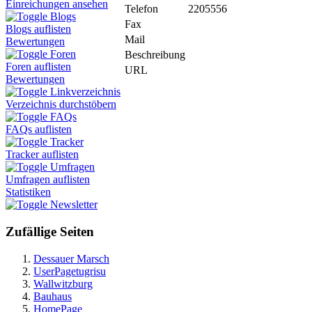
Einreichungen ansehen
Telefon
2205556
Blogs
Fax
Blogs auflisten
Mail
Bewertungen
Foren
Beschreibung
Foren auflisten
URL
Bewertungen
Linkverzeichnis
Verzeichnis durchstöbern
FAQs
FAQs auflisten
Tracker
Tracker auflisten
Umfragen
Umfragen auflisten
Statistiken
Newsletter
Zufällige Seiten
Dessauer Marsch
UserPagetugrisu
Wallwitzburg
Bauhaus
HomePage