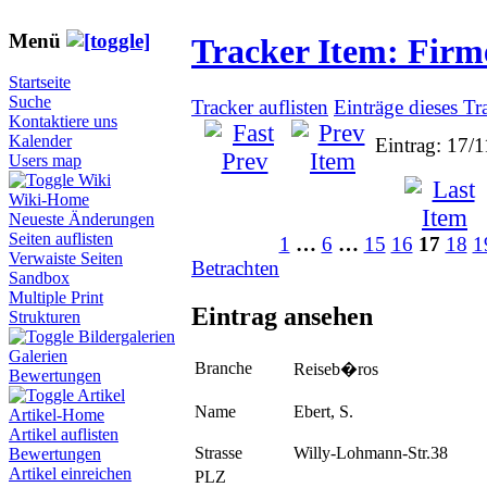
Menü
Tracker Item: Fir
Startseite
Suche
Tracker auflisten
Einträge dieses Tr
Kontaktiere uns
Kalender
Eintrag: 17/
Users map
Wiki
Wiki-Home
Neueste Änderungen
Seiten auflisten
1
…
6
…
15
16
17
18
1
Verwaiste Seiten
Betrachten
Sandbox
Multiple Print
Eintrag ansehen
Strukturen
Bildergalerien
Galerien
Branche
Reiseb�ros
Bewertungen
Artikel
Name
Ebert, S.
Artikel-Home
Artikel auflisten
Strasse
Willy-Lohmann-Str.38
Bewertungen
Artikel einreichen
PLZ