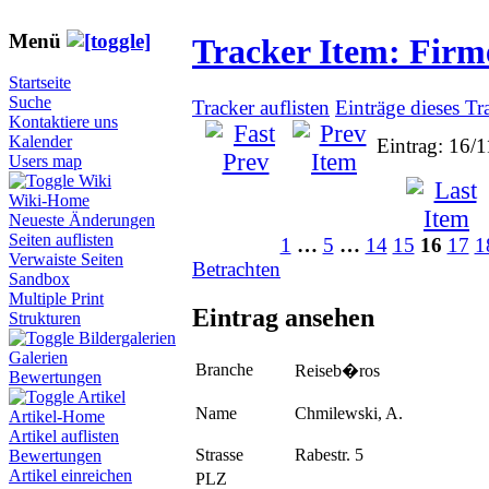
Menü
Tracker Item: Fir
Startseite
Suche
Tracker auflisten
Einträge dieses Tr
Kontaktiere uns
Kalender
Eintrag: 16/
Users map
Wiki
Wiki-Home
Neueste Änderungen
Seiten auflisten
1
…
5
…
14
15
16
17
1
Verwaiste Seiten
Betrachten
Sandbox
Multiple Print
Eintrag ansehen
Strukturen
Bildergalerien
Galerien
Branche
Reiseb�ros
Bewertungen
Artikel
Name
Chmilewski, A.
Artikel-Home
Artikel auflisten
Strasse
Rabestr. 5
Bewertungen
Artikel einreichen
PLZ