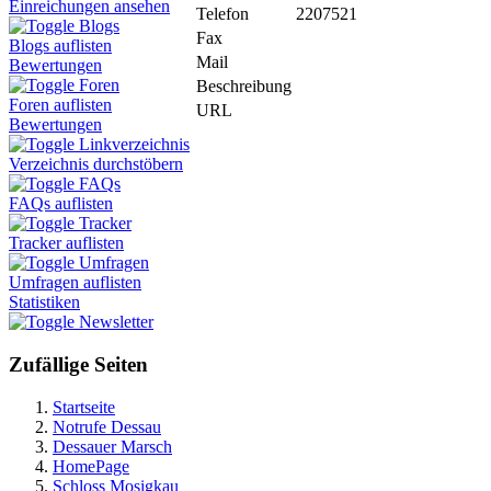
Einreichungen ansehen
Telefon
2207521
Blogs
Fax
Blogs auflisten
Mail
Bewertungen
Foren
Beschreibung
Foren auflisten
URL
Bewertungen
Linkverzeichnis
Verzeichnis durchstöbern
FAQs
FAQs auflisten
Tracker
Tracker auflisten
Umfragen
Umfragen auflisten
Statistiken
Newsletter
Zufällige Seiten
Startseite
Notrufe Dessau
Dessauer Marsch
HomePage
Schloss Mosigkau