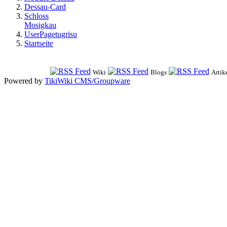
Dessau-Card
Schloss
Mosigkau
UserPagetugrisu
Startseite
Wiki
Blogs
Artik
Powered by
TikiWiki CMS/Groupware