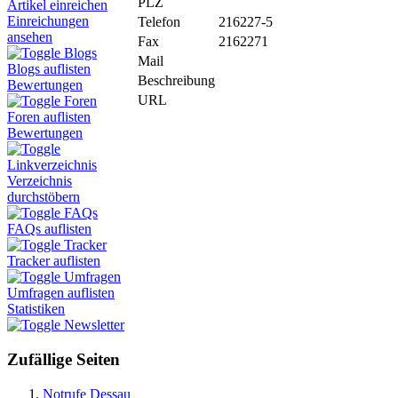
PLZ
Artikel einreichen
Einreichungen
Telefon
216227-5
ansehen
Fax
2162271
Blogs
Mail
Blogs auflisten
Beschreibung
Bewertungen
URL
Foren
Foren auflisten
Bewertungen
Linkverzeichnis
Verzeichnis
durchstöbern
FAQs
FAQs auflisten
Tracker
Tracker auflisten
Umfragen
Umfragen auflisten
Statistiken
Newsletter
Zufällige Seiten
Notrufe Dessau