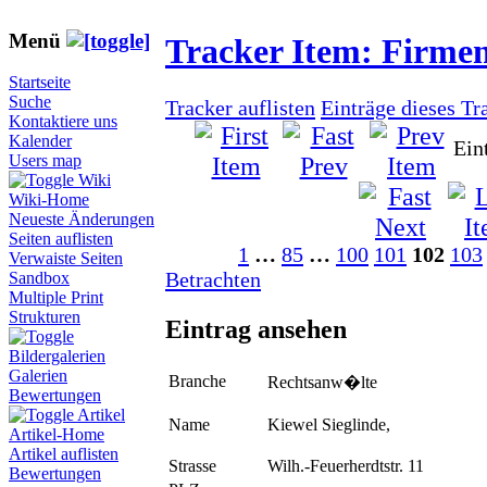
Menü
Tracker Item: Firme
Startseite
Suche
Tracker auflisten
Einträge dieses Tr
Kontaktiere uns
Kalender
Ein
Users map
Wiki
Wiki-Home
Neueste Änderungen
Seiten auflisten
1
…
85
…
100
101
102
103
Verwaiste Seiten
Betrachten
Sandbox
Multiple Print
Strukturen
Eintrag ansehen
Bildergalerien
Galerien
Branche
Rechtsanw�lte
Bewertungen
Artikel
Name
Kiewel Sieglinde,
Artikel-Home
Artikel auflisten
Strasse
Wilh.-Feuerherdtstr. 11
Bewertungen