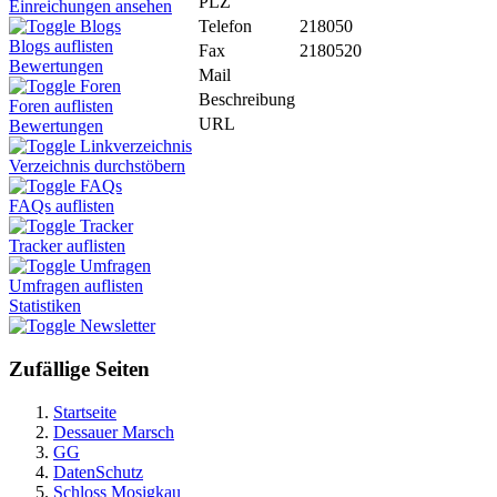
PLZ
Einreichungen ansehen
Telefon
218050
Blogs
Blogs auflisten
Fax
2180520
Bewertungen
Mail
Foren
Beschreibung
Foren auflisten
URL
Bewertungen
Linkverzeichnis
Verzeichnis durchstöbern
FAQs
FAQs auflisten
Tracker
Tracker auflisten
Umfragen
Umfragen auflisten
Statistiken
Newsletter
Zufällige Seiten
Startseite
Dessauer Marsch
GG
DatenSchutz
Schloss Mosigkau