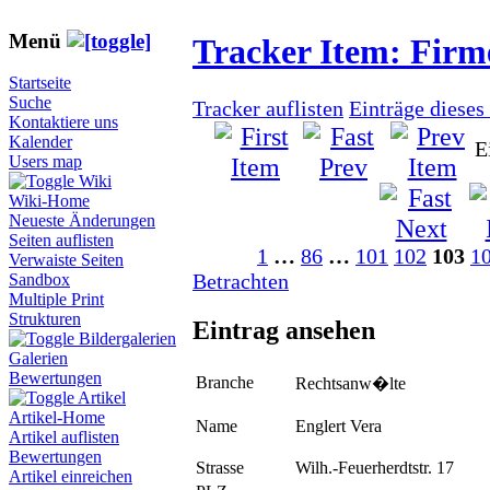
Menü
Tracker Item: Fir
Startseite
Suche
Tracker auflisten
Einträge dieses
Kontaktiere uns
Kalender
E
Users map
Wiki
Wiki-Home
Neueste Änderungen
Seiten auflisten
1
…
86
…
101
102
103
1
Verwaiste Seiten
Betrachten
Sandbox
Multiple Print
Strukturen
Eintrag ansehen
Bildergalerien
Galerien
Bewertungen
Branche
Rechtsanw�lte
Artikel
Artikel-Home
Name
Englert Vera
Artikel auflisten
Bewertungen
Strasse
Wilh.-Feuerherdtstr. 17
Artikel einreichen