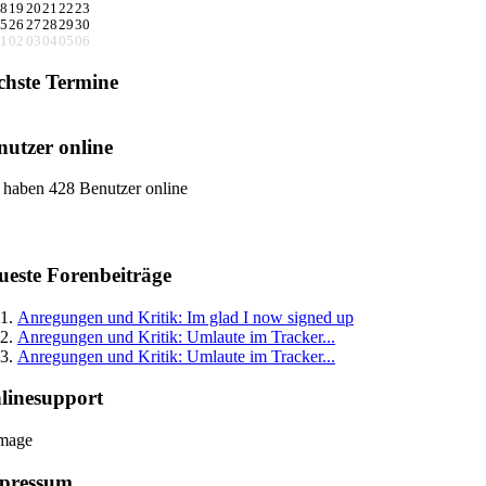
8
19
20
21
22
23
5
26
27
28
29
30
1
02
03
04
05
06
chste Termine
nutzer online
 haben 428 Benutzer online
ueste Forenbeiträge
Anregungen und Kritik: Im glad I now signed up
Anregungen und Kritik: Umlaute im Tracker...
Anregungen und Kritik: Umlaute im Tracker...
linesupport
pressum