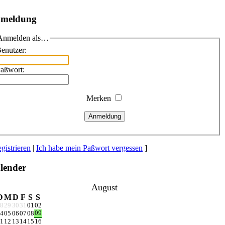
meldung
Anmelden als…
enutzer:
aßwort:
Merken
Anmeldung
gistrieren
|
Ich habe mein Paßwort vergessen
]
lender
August
D
M
D
F
S
S
8
29
30
31
01
02
09
4
05
06
07
08
1
12
13
14
15
16