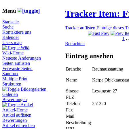
Menü
Tracker Item: 
Startseite
Suche
Tracker auflisten
Einträge dieses T
Kontaktiere uns
Kalender
1
Users map
Betrachten
Wiki
Wiki-Home
Eintrag ansehen
Neueste Änderungen
Seiten auflisten
Verwaiste Seiten
Branche
Raumausstattung
Sandbox
Multiple Print
Name
Kerpa Objektausst
Strukturen
Bildergalerien
Strasse
Lessingstr. 27
Galerien
PLZ
Bewertungen
Telefon
251220
Artikel
Fax
Artikel-Home
Artikel auflisten
Mail
Bewertungen
Beschreibung
Artikel einreichen
URL