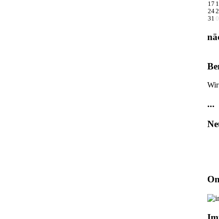
17
1
24
2
31
0
nä
Be
Wir
...
Ne
On
Im