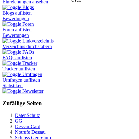
Einreichungen ansehen
Blogs
Blogs auflisten
Bewertungen
Foren
Foren auflisten
Bewertungen
Linkverzeichnis
Verzeichnis durchstöbern
FAQs
FAQs auflisten
Tracker
Tracker auflisten
Umfragen
Umfragen auflisten
Statistiken
Newsletter
Zufällige Seiten
DatenSchutz
GG
Dessau-Card
Notrufe Dessau
Schloss Georgium