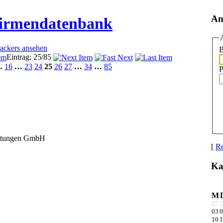
An
Firmendatenbank
rackers ansehen
B
Eintrag: 25/85
…
16
…
23
24
25
26
27
…
34
…
85
P
attungen GmbH
[
Re
Ka
M
27
2
03
0
10
1