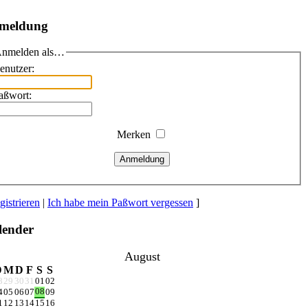
meldung
nmelden als…
enutzer:
aßwort:
Merken
Anmeldung
gistrieren
|
Ich habe mein Paßwort vergessen
]
lender
August
D
M
D
F
S
S
8
29
30
31
01
02
08
4
05
06
07
09
1
12
13
14
15
16