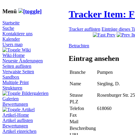
Menü
Tracker Item: 
Startseite
Suche
Tracker auflisten
Einträge dieses T
Kontaktiere uns
Kalender
Users map
Betrachten
Wiki
Wiki-Home
Eintrag ansehen
Neueste Änderungen
Seiten auflisten
Verwaiste Seiten
Branche
Pumpen
Sandbox
Multiple Print
Name
Siegling, D.
Strukturen
Bildergalerien
Strasse
Rosenburger Str. 25
Galerien
PLZ
Bewertungen
Telefon
618060
Artikel
Fax
Artikel-Home
Artikel auflisten
Mail
Bewertungen
Beschreibung
Artikel einreichen
URL