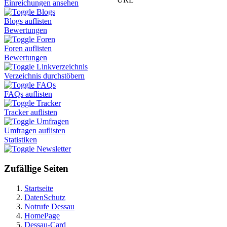
Einreichungen ansehen
Blogs
Blogs auflisten
Bewertungen
Foren
Foren auflisten
Bewertungen
Linkverzeichnis
Verzeichnis durchstöbern
FAQs
FAQs auflisten
Tracker
Tracker auflisten
Umfragen
Umfragen auflisten
Statistiken
Newsletter
Zufällige Seiten
Startseite
DatenSchutz
Notrufe Dessau
HomePage
Dessau-Card