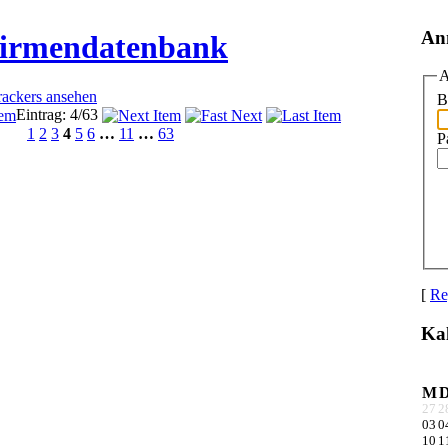
An
Firmendatenbank
A
rackers ansehen
B
Eintrag: 4/63
1
2
3
4
5
6
…
11
…
63
P
[
Re
Ka
M
27
2
03
0
10
1