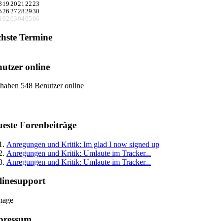
8
19
20
21
22
23
5
26
27
28
29
30
1
02
03
04
05
06
hste Termine
utzer online
 haben 548 Benutzer online
este Forenbeiträge
Anregungen und Kritik: Im glad I now signed up
Anregungen und Kritik: Umlaute im Tracker...
Anregungen und Kritik: Umlaute im Tracker...
linesupport
pressum