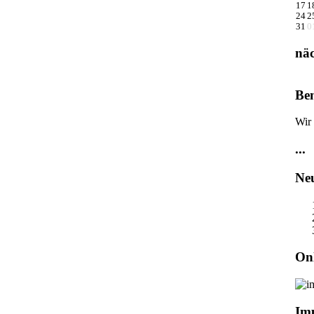
17
1
24
2
31
0
näc
Ben
Wir
...
Neu
On
Im