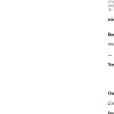
17
1
24
2
31
0
nä
Be
Wir
...
Ne
On
Im