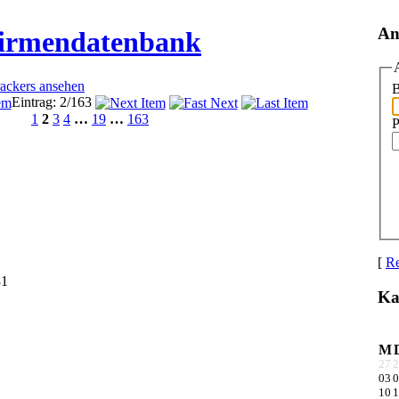
An
Firmendatenbank
rackers ansehen
B
Eintrag: 2/163
1
2
3
4
…
19
…
163
P
[
Re
81
Ka
M
27
2
03
0
10
1