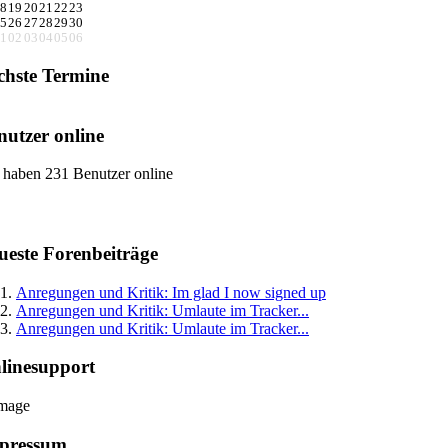
8
19
20
21
22
23
5
26
27
28
29
30
1
02
03
04
05
06
chste Termine
nutzer online
 haben 231 Benutzer online
ueste Forenbeiträge
Anregungen und Kritik: Im glad I now signed up
Anregungen und Kritik: Umlaute im Tracker...
Anregungen und Kritik: Umlaute im Tracker...
linesupport
pressum