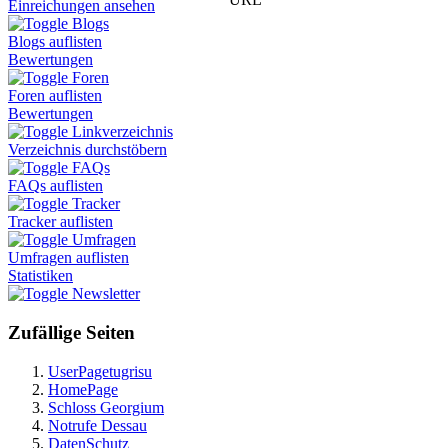
Einreichungen ansehen
Blogs
Blogs auflisten
Bewertungen
Foren
Foren auflisten
Bewertungen
Linkverzeichnis
Verzeichnis durchstöbern
FAQs
FAQs auflisten
Tracker
Tracker auflisten
Umfragen
Umfragen auflisten
Statistiken
Newsletter
Zufällige Seiten
UserPagetugrisu
HomePage
Schloss Georgium
Notrufe Dessau
DatenSchutz