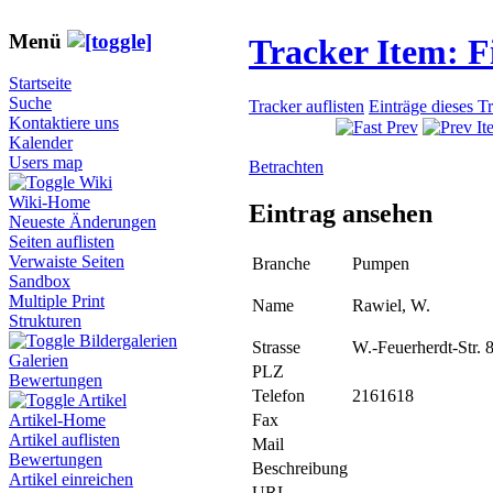
Menü
Tracker Item: 
Startseite
Suche
Tracker auflisten
Einträge dieses T
Kontaktiere uns
Kalender
Users map
Betrachten
Wiki
Wiki-Home
Eintrag ansehen
Neueste Änderungen
Seiten auflisten
Verwaiste Seiten
Branche
Pumpen
Sandbox
Multiple Print
Name
Rawiel, W.
Strukturen
Bildergalerien
Strasse
W.-Feuerherdt-Str. 
Galerien
PLZ
Bewertungen
Telefon
2161618
Artikel
Fax
Artikel-Home
Artikel auflisten
Mail
Bewertungen
Beschreibung
Artikel einreichen
URL