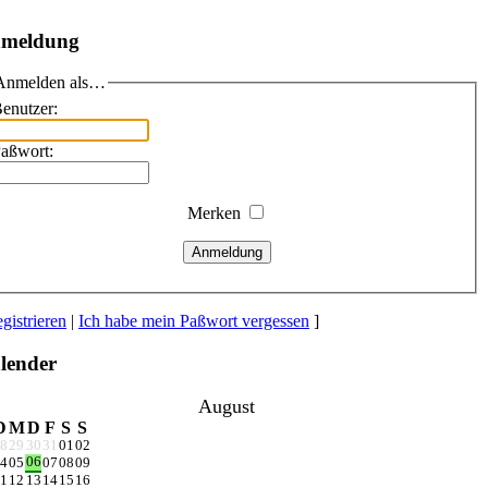
meldung
Anmelden als…
enutzer:
aßwort:
Merken
Anmeldung
gistrieren
|
Ich habe mein Paßwort vergessen
]
lender
August
D
M
D
F
S
S
8
29
30
31
01
02
06
4
05
07
08
09
1
12
13
14
15
16