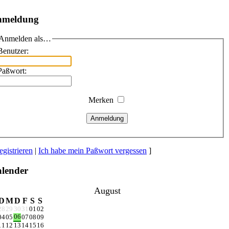
nmeldung
Anmelden als…
Benutzer:
Paßwort:
Merken
Anmeldung
egistrieren
|
Ich habe mein Paßwort vergessen
]
lender
August
D
M
D
F
S
S
28
29
30
31
01
02
06
04
05
07
08
09
11
12
13
14
15
16