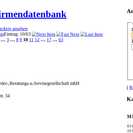
A
Firmendatenbank
rackers ansehen
Eintrag: 10/63
…
3
…
8
9
10
11
12
…
17
…
63
der-,Beratungs-u.Servisegesellschaft mbH
[
R
r. 34
Ka
M
27
03
10