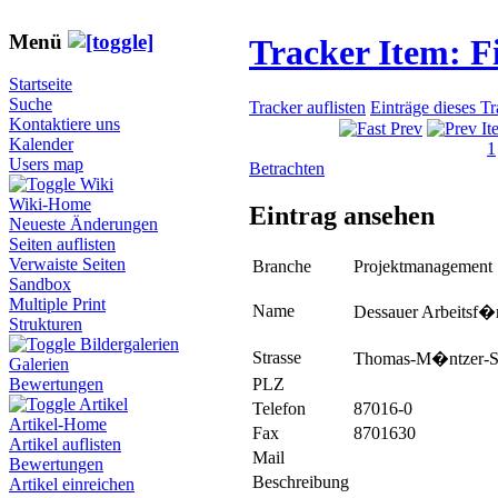
Menü
Tracker Item: 
Startseite
Suche
Tracker auflisten
Einträge dieses T
Kontaktiere uns
Kalender
1
Users map
Betrachten
Wiki
Wiki-Home
Eintrag ansehen
Neueste Änderungen
Seiten auflisten
Verwaiste Seiten
Branche
Projektmanagement
Sandbox
Multiple Print
Name
Dessauer Arbeitsf�r
Strukturen
Bildergalerien
Strasse
Thomas-M�ntzer-St
Galerien
PLZ
Bewertungen
Artikel
Telefon
87016-0
Artikel-Home
Fax
8701630
Artikel auflisten
Mail
Bewertungen
Beschreibung
Artikel einreichen