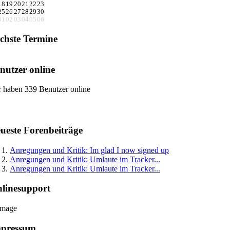
18
19
20
21
22
23
25
26
27
28
29
30
01
02
03
04
05
06
chste Termine
nutzer online
 haben 339 Benutzer online
ueste Forenbeiträge
Anregungen und Kritik: Im glad I now signed up
Anregungen und Kritik: Umlaute im Tracker...
Anregungen und Kritik: Umlaute im Tracker...
linesupport
pressum