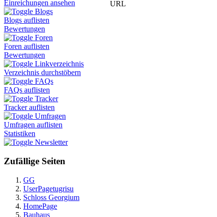
Einreichungen ansehen
URL
Blogs
Blogs auflisten
Bewertungen
Foren
Foren auflisten
Bewertungen
Linkverzeichnis
Verzeichnis durchstöbern
FAQs
FAQs auflisten
Tracker
Tracker auflisten
Umfragen
Umfragen auflisten
Statistiken
Newsletter
Zufällige Seiten
GG
UserPagetugrisu
Schloss Georgium
HomePage
Bauhaus