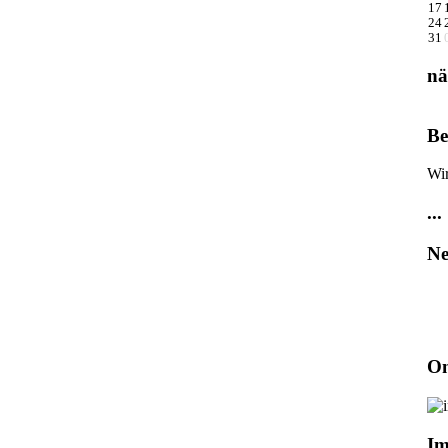
17
24
31
nä
Be
Wir
...
Ne
On
Im