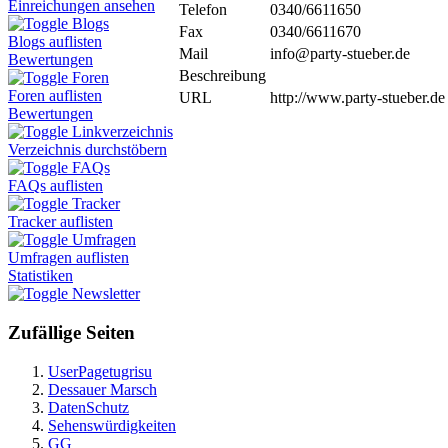
Einreichungen ansehen
Telefon
0340/6611650
Blogs
Fax
0340/6611670
Blogs auflisten
Mail
info@party-stueber.de
Bewertungen
Beschreibung
Foren
Foren auflisten
URL
http://www.party-stueber.de
Bewertungen
Linkverzeichnis
Verzeichnis durchstöbern
FAQs
FAQs auflisten
Tracker
Tracker auflisten
Umfragen
Umfragen auflisten
Statistiken
Newsletter
Zufällige Seiten
UserPagetugrisu
Dessauer Marsch
DatenSchutz
Sehenswürdigkeiten
GG