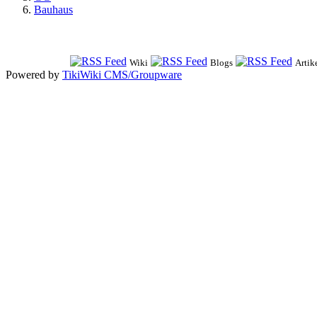
Bauhaus
Wiki
Blogs
Artik
Powered by
TikiWiki CMS/Groupware