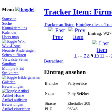
Menü
Tracker Item: Fir
Startseite
Suche
Tracker auflisten
Einträge dieses Tra
Kontaktiere uns
Kalender
Eintrag: 9/27
Users map
Wiki
Wiki-Home
Neueste Änderungen
Seiten auflisten
1
…
7
8
9
10
11
…
Verwaiste Seiten
Betrachten
Sandbox
Multiple Print
Eintrag ansehen
Strukturen
Bildergalerien
Galerien
Branche
Partyservice
Bewertungen
Artikel
Name
Party St�ber
Artikel-Home
Artikel auflisten
Strasse
Ebertallee 209
Bewertungen
PLZ
06846
Artikel einreichen