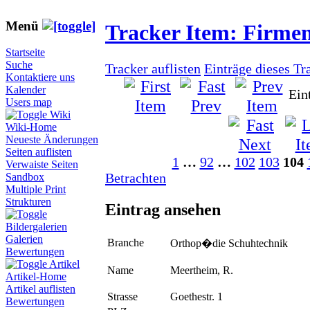
Menü
Tracker Item: Firme
Startseite
Suche
Tracker auflisten
Einträge dieses Tr
Kontaktiere uns
Kalender
Ein
Users map
Wiki
Wiki-Home
Neueste Änderungen
Seiten auflisten
1
…
92
…
102
103
104
Verwaiste Seiten
Betrachten
Sandbox
Multiple Print
Strukturen
Eintrag ansehen
Bildergalerien
Galerien
Branche
Orthop�die Schuhtechnik
Bewertungen
Artikel
Name
Meertheim, R.
Artikel-Home
Artikel auflisten
Strasse
Goethestr. 1
Bewertungen