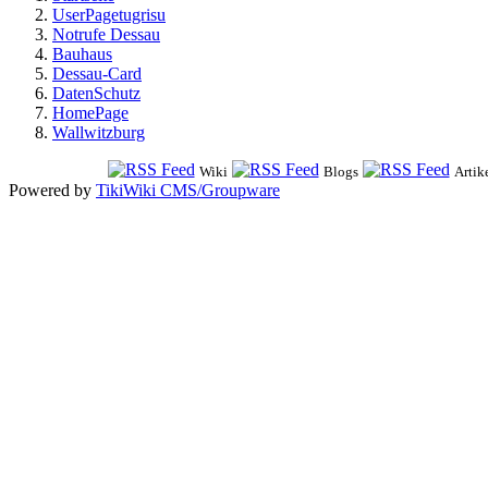
UserPagetugrisu
Notrufe Dessau
Bauhaus
Dessau-Card
DatenSchutz
HomePage
Wallwitzburg
Wiki
Blogs
Artik
Powered by
TikiWiki CMS/Groupware