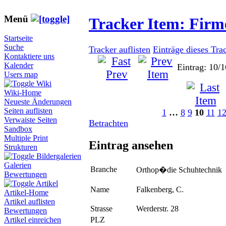
Menü
Tracker Item: Fir
Startseite
Suche
Tracker auflisten
Einträge dieses Tra
Kontaktiere uns
Kalender
Eintrag: 10/1
Users map
Wiki
Wiki-Home
Neueste Änderungen
Seiten auflisten
1
…
8
9
10
11
1
Verwaiste Seiten
Betrachten
Sandbox
Multiple Print
Eintrag ansehen
Strukturen
Bildergalerien
Galerien
Branche
Orthop�die Schuhtechnik
Bewertungen
Artikel
Name
Falkenberg, C.
Artikel-Home
Artikel auflisten
Strasse
Werderstr. 28
Bewertungen
PLZ
Artikel einreichen