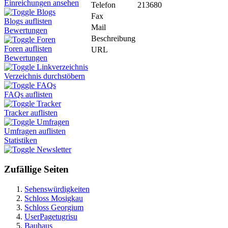
Einreichungen ansehen
Telefon
213680
Blogs
Fax
Blogs auflisten
Mail
Bewertungen
Beschreibung
Foren
Foren auflisten
URL
Bewertungen
Linkverzeichnis
Verzeichnis durchstöbern
FAQs
FAQs auflisten
Tracker
Tracker auflisten
Umfragen
Umfragen auflisten
Statistiken
Newsletter
Zufällige Seiten
Sehenswürdigkeiten
Schloss Mosigkau
Schloss Georgium
UserPagetugrisu
Bauhaus