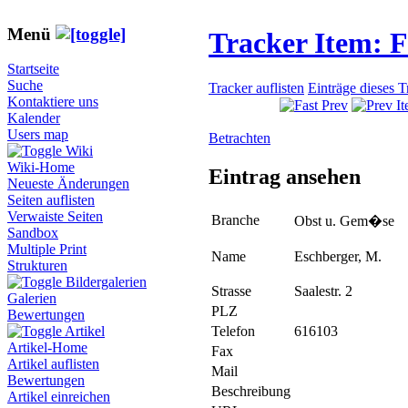
Menü
Tracker Item: 
Startseite
Suche
Tracker auflisten
Einträge dieses 
Kontaktiere uns
Kalender
Users map
Betrachten
Wiki
Wiki-Home
Eintrag ansehen
Neueste Änderungen
Seiten auflisten
Verwaiste Seiten
Branche
Obst u. Gem�se
Sandbox
Multiple Print
Name
Eschberger, M.
Strukturen
Bildergalerien
Strasse
Saalestr. 2
Galerien
PLZ
Bewertungen
Telefon
616103
Artikel
Artikel-Home
Fax
Artikel auflisten
Mail
Bewertungen
Beschreibung
Artikel einreichen