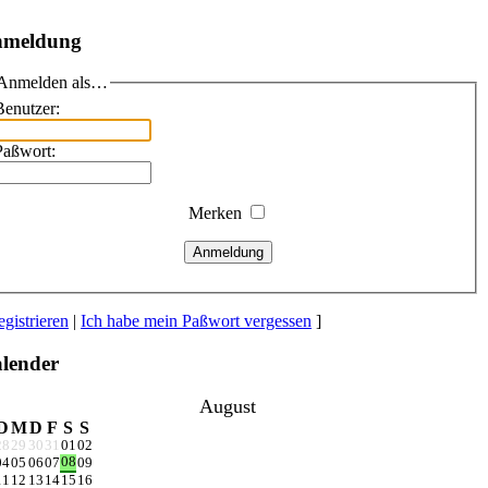
meldung
Anmelden als…
Benutzer:
Paßwort:
Merken
Anmeldung
gistrieren
|
Ich habe mein Paßwort vergessen
]
lender
August
D
M
D
F
S
S
28
29
30
31
01
02
08
04
05
06
07
09
11
12
13
14
15
16