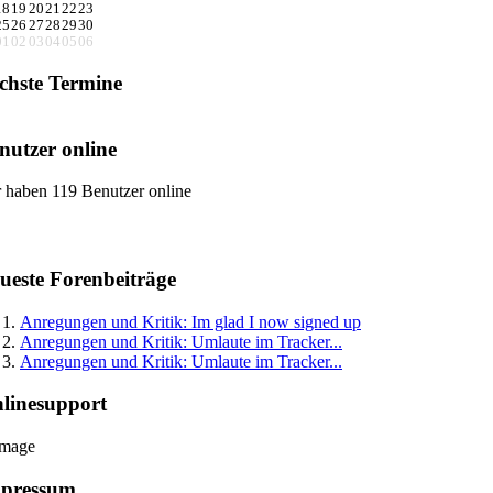
18
19
20
21
22
23
25
26
27
28
29
30
01
02
03
04
05
06
chste Termine
nutzer online
 haben 119 Benutzer online
ueste Forenbeiträge
Anregungen und Kritik: Im glad I now signed up
Anregungen und Kritik: Umlaute im Tracker...
Anregungen und Kritik: Umlaute im Tracker...
linesupport
pressum