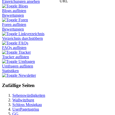
URL
Einreichungen ansehen
Blogs
Blogs auflisten
Bewertungen
Foren
Foren auflisten
Bewertungen
Linkverzeichnis
Verzeichnis durchstöbern
FAQs
FAQs auflisten
Tracker
Tracker auflisten
Umfragen
Umfragen auflisten
Statistiken
Newsletter
Zufällige Seiten
Sehenswürdigkeiten
Wallwitzburg
Schloss Mosigkau
UserPagetugrisu
GG