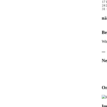
17
24
31
nä
Be
Wir
...
Ne
On
Im