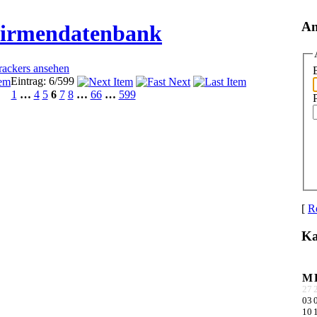
An
Firmendatenbank
Trackers ansehen
Eintrag: 6/599
1
…
4
5
6
7
8
…
66
…
599
[
Re
Ka
M
27
03
10