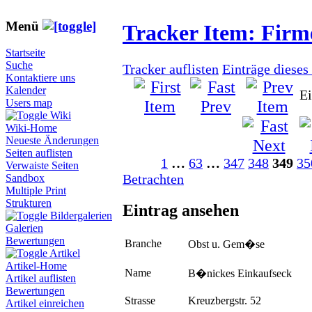
Menü
Tracker Item: Fir
Startseite
Suche
Tracker auflisten
Einträge dieses
Kontaktiere uns
Kalender
Ei
Users map
Wiki
Wiki-Home
Neueste Änderungen
Seiten auflisten
1
…
63
…
347
348
349
35
Verwaiste Seiten
Betrachten
Sandbox
Multiple Print
Strukturen
Eintrag ansehen
Bildergalerien
Galerien
Bewertungen
Branche
Obst u. Gem�se
Artikel
Artikel-Home
Name
B�nickes Einkaufseck
Artikel auflisten
Bewertungen
Strasse
Kreuzbergstr. 52
Artikel einreichen