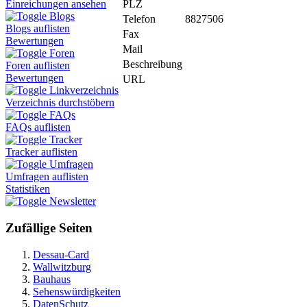
PLZ
Einreichungen ansehen
Blogs
Telefon
8827506
Blogs auflisten
Fax
Bewertungen
Mail
Foren
Beschreibung
Foren auflisten
Bewertungen
URL
Linkverzeichnis
Verzeichnis durchstöbern
FAQs
FAQs auflisten
Tracker
Tracker auflisten
Umfragen
Umfragen auflisten
Statistiken
Newsletter
Zufällige Seiten
Dessau-Card
Wallwitzburg
Bauhaus
Sehenswürdigkeiten
DatenSchutz