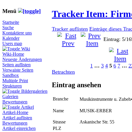
Menü
Tracker Item: Fir
Startseite
Suche
Tracker auflisten
Einträge dieses Tra
Kontaktiere uns
Kalender
Eintrag: 5/16
Users map
Wiki
Wiki-Home
Neueste Änderungen
Seiten auflisten
1
…
3
4
5
6
7
…
2
Verwaiste Seiten
Betrachten
Sandbox
Multiple Print
Eintrag ansehen
Strukturen
Bildergalerien
Galerien
Branche
Musikinstrumente u. Zube
Bewertungen
Artikel
Name
MUSIK-ERBER
Artikel-Home
Artikel auflisten
Strasse
Askanische Str. 55
Bewertungen
PLZ
Artikel einreichen