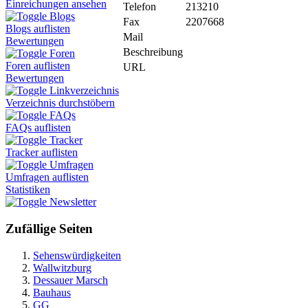
Einreichungen ansehen
Telefon
213210
Blogs
Fax
2207668
Blogs auflisten
Mail
Bewertungen
Beschreibung
Foren
Foren auflisten
URL
Bewertungen
Linkverzeichnis
Verzeichnis durchstöbern
FAQs
FAQs auflisten
Tracker
Tracker auflisten
Umfragen
Umfragen auflisten
Statistiken
Newsletter
Zufällige Seiten
Sehenswürdigkeiten
Wallwitzburg
Dessauer Marsch
Bauhaus
GG