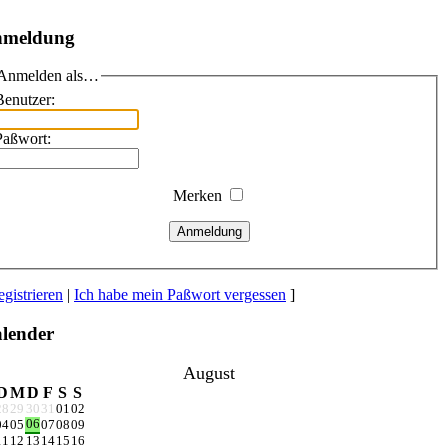
meldung
Anmelden als…
Benutzer:
Paßwort:
Merken
Anmeldung
gistrieren
|
Ich habe mein Paßwort vergessen
]
lender
August
D
M
D
F
S
S
28
29
30
31
01
02
06
04
05
07
08
09
11
12
13
14
15
16