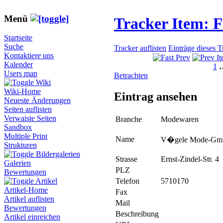
Menü
Tracker Item: 
Startseite
Suche
Tracker auflisten
Einträge dieses 
Kontaktiere uns
Kalender
1
Users map
Betrachten
Wiki
Wiki-Home
Eintrag ansehen
Neueste Änderungen
Seiten auflisten
Verwaiste Seiten
Branche
Modewaren
Sandbox
Multiple Print
Name
V�gele Mode-G
Strukturen
Bildergalerien
Strasse
Ernst-Zindel-Str. 4
Galerien
PLZ
Bewertungen
Telefon
5710170
Artikel
Artikel-Home
Fax
Artikel auflisten
Mail
Bewertungen
Beschreibung
Artikel einreichen