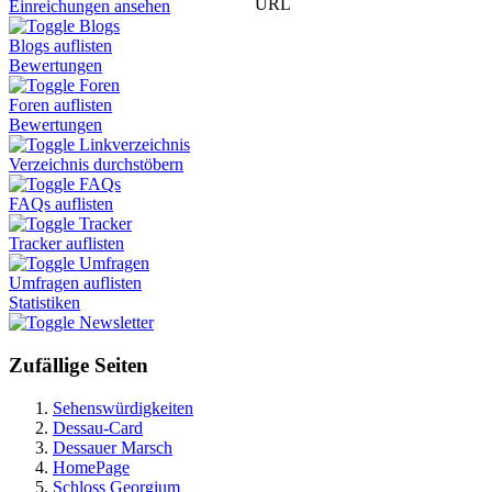
URL
Einreichungen ansehen
Blogs
Blogs auflisten
Bewertungen
Foren
Foren auflisten
Bewertungen
Linkverzeichnis
Verzeichnis durchstöbern
FAQs
FAQs auflisten
Tracker
Tracker auflisten
Umfragen
Umfragen auflisten
Statistiken
Newsletter
Zufällige Seiten
Sehenswürdigkeiten
Dessau-Card
Dessauer Marsch
HomePage
Schloss Georgium