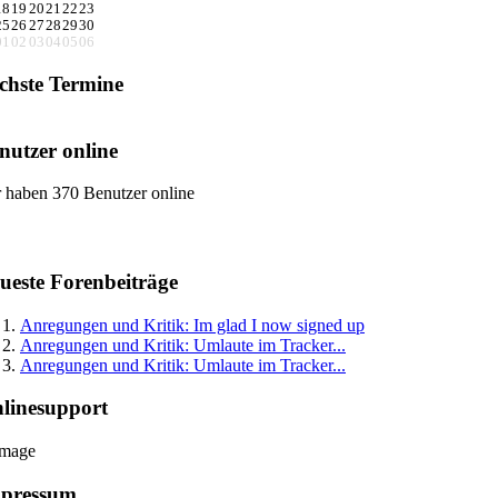
18
19
20
21
22
23
25
26
27
28
29
30
01
02
03
04
05
06
chste Termine
nutzer online
 haben 370 Benutzer online
ueste Forenbeiträge
Anregungen und Kritik: Im glad I now signed up
Anregungen und Kritik: Umlaute im Tracker...
Anregungen und Kritik: Umlaute im Tracker...
linesupport
pressum