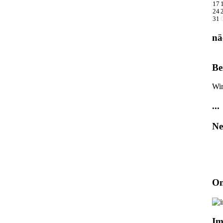
17
24
31
nä
Be
Wir
...
Ne
On
Im