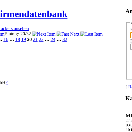
An
Firmendatenbank
Trackers ansehen
Eintrag: 20/32
…
16
…
18
19
20
21
22
…
24
…
32
mbH
?
[
Re
Ka
M
27
03
10