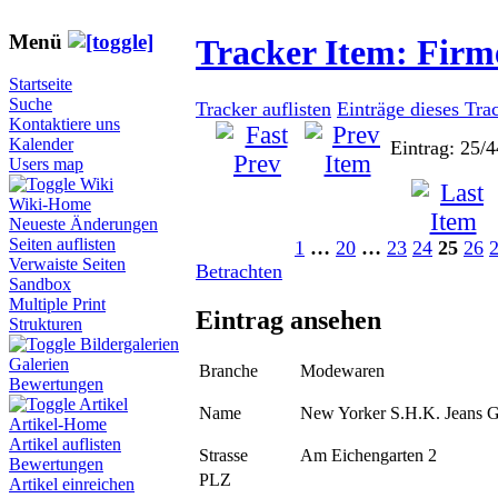
Menü
Tracker Item: Fir
Startseite
Suche
Tracker auflisten
Einträge dieses Tra
Kontaktiere uns
Kalender
Eintrag: 25/4
Users map
Wiki
Wiki-Home
Neueste Änderungen
Seiten auflisten
1
…
20
…
23
24
25
26
Verwaiste Seiten
Betrachten
Sandbox
Multiple Print
Eintrag ansehen
Strukturen
Bildergalerien
Galerien
Branche
Modewaren
Bewertungen
Artikel
Name
New Yorker S.H.K. Jeans
Artikel-Home
Artikel auflisten
Strasse
Am Eichengarten 2
Bewertungen
PLZ
Artikel einreichen