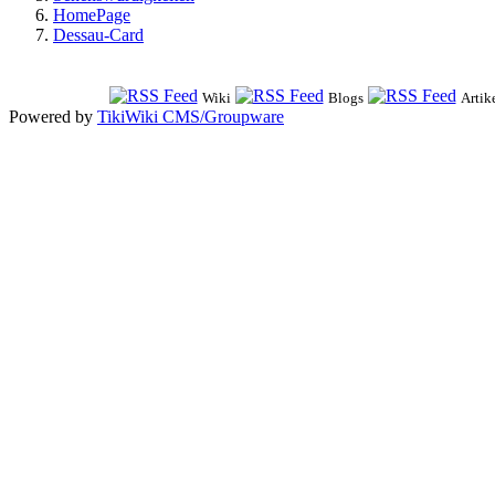
HomePage
Dessau-Card
Wiki
Blogs
Artik
Powered by
TikiWiki CMS/Groupware