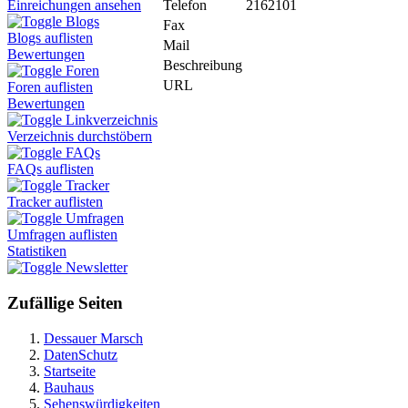
Telefon
2162101
Einreichungen ansehen
Blogs
Fax
Blogs auflisten
Mail
Bewertungen
Beschreibung
Foren
URL
Foren auflisten
Bewertungen
Linkverzeichnis
Verzeichnis durchstöbern
FAQs
FAQs auflisten
Tracker
Tracker auflisten
Umfragen
Umfragen auflisten
Statistiken
Newsletter
Zufällige Seiten
Dessauer Marsch
DatenSchutz
Startseite
Bauhaus
Sehenswürdigkeiten