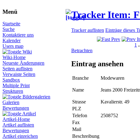
Menü
Tracker Item: 
Startseite
Suche
Tracker auflisten
Einträge dieses T
Kontaktiere uns
Kalender
1
Users map
Betrachten
Wiki
Wiki-Home
Eintrag ansehen
Neueste Änderungen
Seiten auflisten
Verwaiste Seiten
Branche
Modewaren
Sandbox
Multiple Print
Name
Jeans 2000 Freizei
Strukturen
Bildergalerien
Strasse
Kavalierstr. 49
Galerien
Bewertungen
PLZ
Artikel
Telefon
2508752
Artikel-Home
Fax
Artikel auflisten
Mail
Bewertungen
Beschreibung
Artikel einreichen