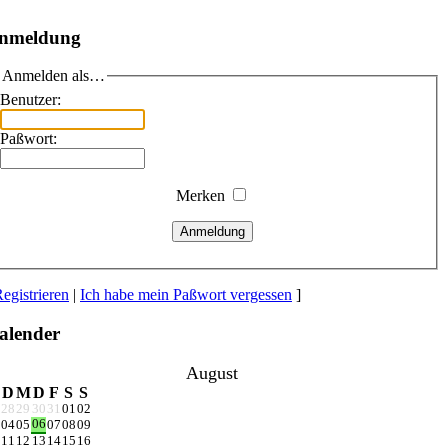
nmeldung
Anmelden als…
Benutzer:
Paßwort:
Merken
Anmeldung
egistrieren
|
Ich habe mein Paßwort vergessen
]
alender
August
D
M
D
F
S
S
28
29
30
31
01
02
06
04
05
07
08
09
11
12
13
14
15
16