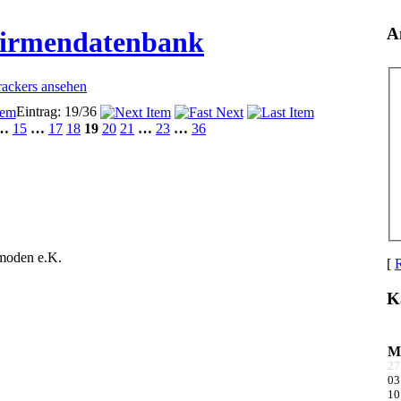
A
Firmendatenbank
rackers ansehen
Eintrag: 19/36
…
15
…
17
18
19
20
21
…
23
…
36
tmoden e.K.
[
R
K
M
27
03
10