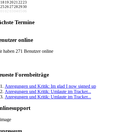
18
19
20
21
22
23
25
26
27
28
29
30
01
02
03
04
05
06
ächste Termine
enutzer online
r haben 271 Benutzer online
eueste Forenbeiträge
Anregungen und Kritik: Im glad I now signed up
Anregungen und Kritik: Umlaute im Tracker...
Anregungen und Kritik: Umlaute im Tracker...
nlinesupport
mpressum