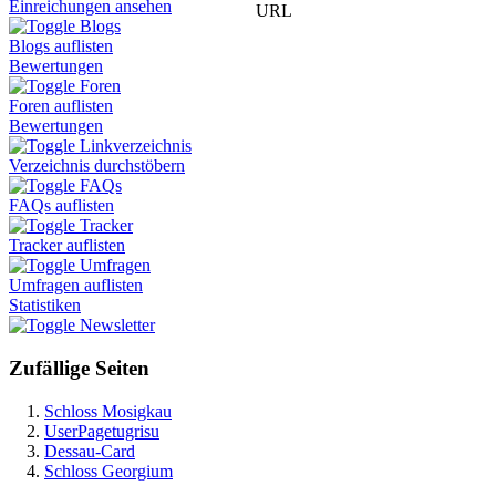
Einreichungen ansehen
URL
Blogs
Blogs auflisten
Bewertungen
Foren
Foren auflisten
Bewertungen
Linkverzeichnis
Verzeichnis durchstöbern
FAQs
FAQs auflisten
Tracker
Tracker auflisten
Umfragen
Umfragen auflisten
Statistiken
Newsletter
Zufällige Seiten
Schloss Mosigkau
UserPagetugrisu
Dessau-Card
Schloss Georgium