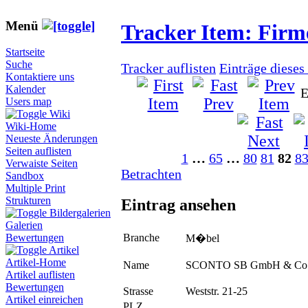
Menü
Tracker Item: Fir
Startseite
Suche
Tracker auflisten
Einträge dieses
Kontaktiere uns
Kalender
E
Users map
Wiki
Wiki-Home
Neueste Änderungen
Seiten auflisten
1
…
65
…
80
81
82
8
Verwaiste Seiten
Betrachten
Sandbox
Multiple Print
Strukturen
Eintrag ansehen
Bildergalerien
Galerien
Branche
Bewertungen
M�bel
Artikel
Artikel-Home
Name
SCONTO SB GmbH & Co
Artikel auflisten
Bewertungen
Strasse
Weststr. 21-25
Artikel einreichen
PLZ