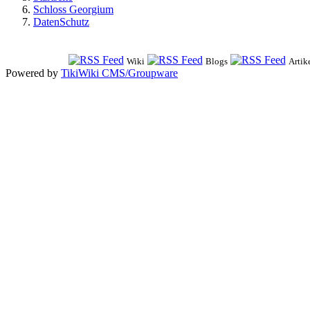
Schloss Georgium
DatenSchutz
Wiki
Blogs
Artik
Powered by
TikiWiki CMS/Groupware