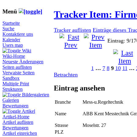
Menü
Tracker Item: Fir
Startseite
Suche
Tracker auflisten
Einträge dieses Tra
Kontaktiere uns
Kalender
Eintrag: 9/17
Users map
Wiki
Wiki-Home
Neueste Änderungen
Seiten auflisten
1
…
7
8
9
10
11
…
Verwaiste Seiten
Betrachten
Sandbox
Multiple Print
Eintrag ansehen
Strukturen
Bildergalerien
Galerien
Branche
Mess-u.Regeltechnik
Bewertungen
Artikel
Name
ABB Kent Messtechnik G
Artikel-Home
Artikel auflisten
Strasse
Moselstr. 27
Bewertungen
PLZ
Artikel einreichen