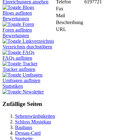
Telefon
6197721
Einreichungen ansehen
Blogs
Fax
Blogs auflisten
Mail
Bewertungen
Beschreibung
Foren
URL
Foren auflisten
Bewertungen
Linkverzeichnis
Verzeichnis durchstöbern
FAQs
FAQs auflisten
Tracker
Tracker auflisten
Umfragen
Umfragen auflisten
Statistiken
Newsletter
Zufällige Seiten
Sehenswürdigkeiten
Schloss Mosigkau
Bauhaus
Dessau-Card
Startseite