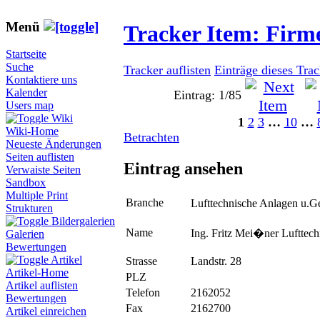
Menü
Tracker Item: Fir
Startseite
Suche
Tracker auflisten
Einträge dieses Tra
Kontaktiere uns
Kalender
Eintrag: 1/85
Users map
Wiki
1
2
3
…
10
…
Wiki-Home
Betrachten
Neueste Änderungen
Seiten auflisten
Eintrag ansehen
Verwaiste Seiten
Sandbox
Multiple Print
Branche
Lufttechnische Anlagen u.
Strukturen
Bildergalerien
Name
Ing. Fritz Mei�ner Lufttec
Galerien
Bewertungen
Artikel
Strasse
Landstr. 28
Artikel-Home
PLZ
Artikel auflisten
Telefon
2162052
Bewertungen
Fax
2162700
Artikel einreichen