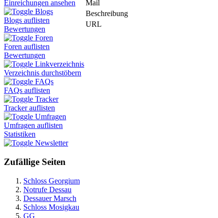
Mail
Einreichungen ansehen
Blogs
Beschreibung
Blogs auflisten
URL
Bewertungen
Foren
Foren auflisten
Bewertungen
Linkverzeichnis
Verzeichnis durchstöbern
FAQs
FAQs auflisten
Tracker
Tracker auflisten
Umfragen
Umfragen auflisten
Statistiken
Newsletter
Zufällige Seiten
Schloss Georgium
Notrufe Dessau
Dessauer Marsch
Schloss Mosigkau
GG