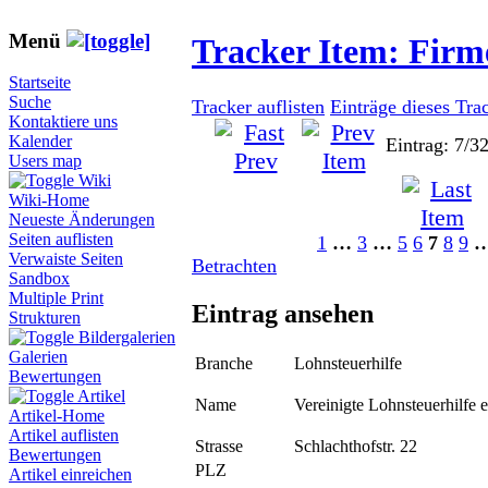
Menü
Tracker Item: Fir
Startseite
Suche
Tracker auflisten
Einträge dieses Tra
Kontaktiere uns
Kalender
Eintrag: 7/3
Users map
Wiki
Wiki-Home
Neueste Änderungen
Seiten auflisten
1
…
3
…
5
6
7
8
9
Verwaiste Seiten
Betrachten
Sandbox
Multiple Print
Eintrag ansehen
Strukturen
Bildergalerien
Galerien
Branche
Lohnsteuerhilfe
Bewertungen
Artikel
Name
Vereinigte Lohnsteuerhilfe e
Artikel-Home
Artikel auflisten
Strasse
Schlachthofstr. 22
Bewertungen
PLZ
Artikel einreichen