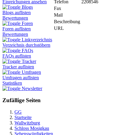
Telefon
2208546
Einreichungen ansehen
Blogs
Fax
Blogs auflisten
Mail
Bewertungen
Beschreibung
Foren
URL
Foren auflisten
Bewertungen
Linkverzeichnis
Verzeichnis durchstöbern
FAQs
FAQs auflisten
Tracker
Tracker auflisten
Umfragen
Umfragen auflisten
Statistiken
Newsletter
Zufällige Seiten
GG
Startseite
Wallwitzburg
Schloss Mosigkau
Sehenswürdigkeiten