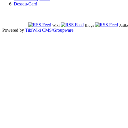
Dessau-Card
Wiki
Blogs
Artik
Powered by
TikiWiki CMS/Groupware