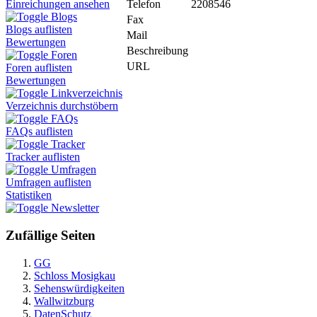
Telefon
2208546
Einreichungen ansehen
Blogs
Fax
Blogs auflisten
Mail
Bewertungen
Beschreibung
Foren
URL
Foren auflisten
Bewertungen
Linkverzeichnis
Verzeichnis durchstöbern
FAQs
FAQs auflisten
Tracker
Tracker auflisten
Umfragen
Umfragen auflisten
Statistiken
Newsletter
Zufällige Seiten
GG
Schloss Mosigkau
Sehenswürdigkeiten
Wallwitzburg
DatenSchutz