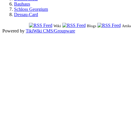
Bauhaus
Schloss Georgium
Dessau-Card
Wiki
Blogs
Artik
Powered by
TikiWiki CMS/Groupware