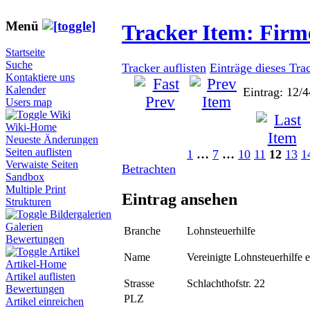
Menü
Tracker Item: Fir
Startseite
Suche
Tracker auflisten
Einträge dieses Tra
Kontaktiere uns
Kalender
Eintrag: 12/4
Users map
Wiki
Wiki-Home
Neueste Änderungen
Seiten auflisten
1
…
7
…
10
11
12
13
1
Verwaiste Seiten
Betrachten
Sandbox
Multiple Print
Eintrag ansehen
Strukturen
Bildergalerien
Galerien
Branche
Lohnsteuerhilfe
Bewertungen
Artikel
Name
Vereinigte Lohnsteuerhilfe e
Artikel-Home
Artikel auflisten
Strasse
Schlachthofstr. 22
Bewertungen
PLZ
Artikel einreichen