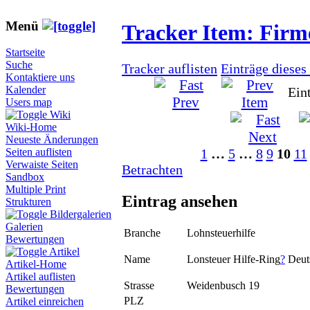
Menü
Tracker Item: Fir
Startseite
Suche
Tracker auflisten
Einträge dieses
Kontaktiere uns
Kalender
Ein
Users map
Wiki
Wiki-Home
Neueste Änderungen
1
…
5
…
8
9
10
11
Seiten auflisten
Verwaiste Seiten
Betrachten
Sandbox
Multiple Print
Eintrag ansehen
Strukturen
Bildergalerien
Galerien
Branche
Lohnsteuerhilfe
Bewertungen
Artikel
Name
Lonsteuer Hilfe-Ring
?
Deuts
Artikel-Home
Artikel auflisten
Strasse
Weidenbusch 19
Bewertungen
PLZ
Artikel einreichen