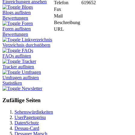
Einreichungen ansehen
Telefon
619652
Blogs
Fax
Blogs auflisten
Mail
Bewertungen
Beschreibung
Foren
Foren auflisten
URL
Bewertungen
Linkverzeichnis
Verzeichnis durchstöbern
FAQs
FAQs auflisten
Tracker
Tracker auflisten
Umfragen
Umfragen auflisten
Statistiken
Newsletter
Zufällige Seiten
Sehenswürdigkeiten
UserPagetugrisu
DatenSchutz
Dessau-Card
Dessauer Marsch