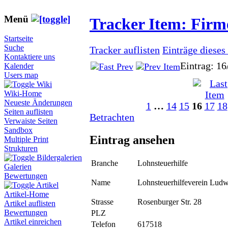
Menü
Tracker Item: Fir
Startseite
Suche
Tracker auflisten
Einträge dieses
Kontaktiere uns
Eintrag: 16
Kalender
Users map
Wiki
Wiki-Home
Neueste Änderungen
1
…
14
15
16
17
18
Seiten auflisten
Betrachten
Verwaiste Seiten
Sandbox
Eintrag ansehen
Multiple Print
Strukturen
Bildergalerien
Branche
Lohnsteuerhilfe
Galerien
Bewertungen
Name
Lohnsteuerhilfeverein Ludw
Artikel
Artikel-Home
Strasse
Rosenburger Str. 28
Artikel auflisten
Bewertungen
PLZ
Artikel einreichen
Telefon
617518