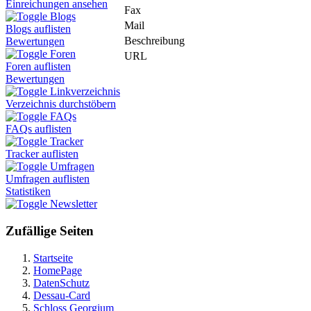
Einreichungen ansehen
Fax
Blogs
Mail
Blogs auflisten
Beschreibung
Bewertungen
Foren
URL
Foren auflisten
Bewertungen
Linkverzeichnis
Verzeichnis durchstöbern
FAQs
FAQs auflisten
Tracker
Tracker auflisten
Umfragen
Umfragen auflisten
Statistiken
Newsletter
Zufällige Seiten
Startseite
HomePage
DatenSchutz
Dessau-Card
Schloss Georgium