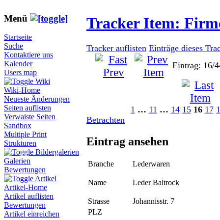
Menü
Tracker Item: Fir
Startseite
Suche
Tracker auflisten
Einträge dieses Tra
Kontaktiere uns
Kalender
Eintrag: 16/4
Users map
Wiki
Wiki-Home
Neueste Änderungen
Seiten auflisten
1
…
11
…
14
15
16
17
Verwaiste Seiten
Betrachten
Sandbox
Multiple Print
Eintrag ansehen
Strukturen
Bildergalerien
Galerien
Branche
Lederwaren
Bewertungen
Artikel
Name
Leder Baltrock
Artikel-Home
Artikel auflisten
Strasse
Johannisstr. 7
Bewertungen
PLZ
Artikel einreichen