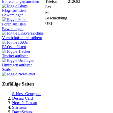
Telefon
212682
Einreichungen ansehen
Blogs
Fax
Blogs auflisten
Mail
Bewertungen
Beschreibung
Foren
URL
Foren auflisten
Bewertungen
Linkverzeichnis
Verzeichnis durchstöbern
FAQs
FAQs auflisten
Tracker
Tracker auflisten
Umfragen
Umfragen auflisten
Statistiken
Newsletter
Zufällige Seiten
Schloss Georgium
Dessau-Card
Notrufe Dessau
Startseite
DatenSchutz