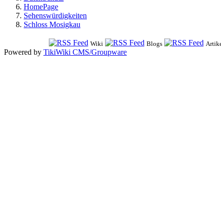
HomePage
Sehenswürdigkeiten
Schloss Mosigkau
Wiki
Blogs
Artik
Powered by
TikiWiki CMS/Groupware