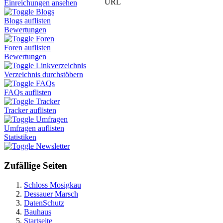
URL
Einreichungen ansehen
Blogs
Blogs auflisten
Bewertungen
Foren
Foren auflisten
Bewertungen
Linkverzeichnis
Verzeichnis durchstöbern
FAQs
FAQs auflisten
Tracker
Tracker auflisten
Umfragen
Umfragen auflisten
Statistiken
Newsletter
Zufällige Seiten
Schloss Mosigkau
Dessauer Marsch
DatenSchutz
Bauhaus
Startseite