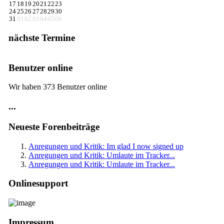
17
18
19
20
21
22
23
24
25
26
27
28
29
30
31
01
02
03
04
05
06
nächste Termine
Benutzer online
Wir haben 373 Benutzer online
...
Neueste Forenbeiträge
Anregungen und Kritik: Im glad I now signed up
Anregungen und Kritik: Umlaute im Tracker...
Anregungen und Kritik: Umlaute im Tracker...
Onlinesupport
Impressum