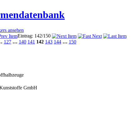
irmendatenbank
kers ansehen
Eintrag: 142/150
…
127
…
140
141
142
143
144
…
150
offhalbzeuge
 Kunststoffe GmbH