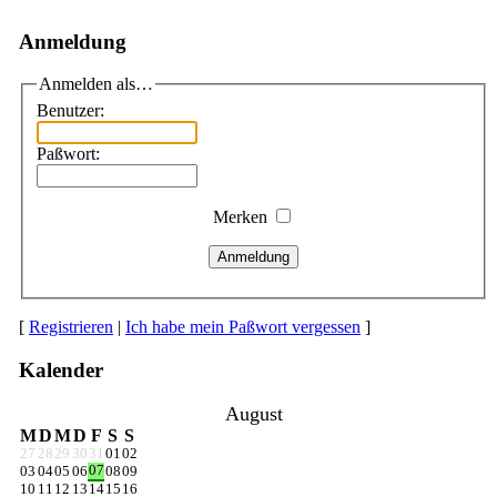
Anmeldung
Anmelden als…
Benutzer:
Paßwort:
Merken
Anmeldung
[
Registrieren
|
Ich habe mein Paßwort vergessen
]
Kalender
August
M
D
M
D
F
S
S
27
28
29
30
31
01
02
07
03
04
05
06
08
09
10
11
12
13
14
15
16