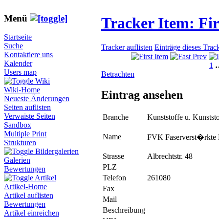
Menü
Tracker Item: F
Startseite
Suche
Tracker auflisten
Einträge dieses Trac
Kontaktiere uns
Kalender
1
Users map
Betrachten
Wiki
Wiki-Home
Eintrag ansehen
Neueste Änderungen
Seiten auflisten
Verwaiste Seiten
Branche
Kunststoffe u. Kunstst
Sandbox
Multiple Print
Name
FVK Faserverst�rkte
Strukturen
Bildergalerien
Strasse
Albrechtstr. 48
Galerien
PLZ
Bewertungen
Telefon
261080
Artikel
Artikel-Home
Fax
Artikel auflisten
Mail
Bewertungen
Beschreibung
Artikel einreichen