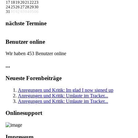
17
18
19
20
21
22
23
24
25
26
27
28
29
30
31
01
02
03
04
05
06
nächste Termine
Benutzer online
Wir haben 453 Benutzer online
...
Neueste Forenbeiträge
Anregungen und Kritik: Im glad I now signed up
Anregungen und Kritik: Umlaute im Tracker...
Anregungen und Kritik: Umlaute im Tracker...
Onlinesupport
Impressum