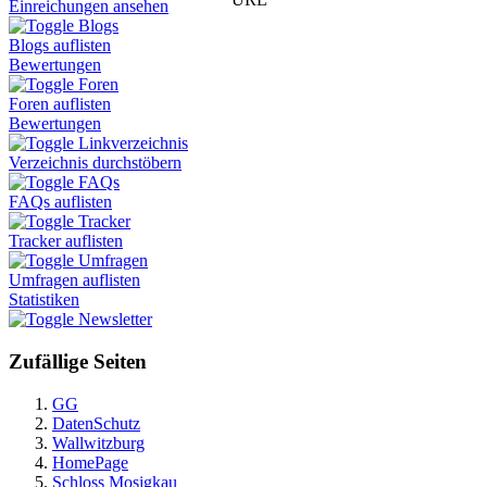
Einreichungen ansehen
Blogs
Blogs auflisten
Bewertungen
Foren
Foren auflisten
Bewertungen
Linkverzeichnis
Verzeichnis durchstöbern
FAQs
FAQs auflisten
Tracker
Tracker auflisten
Umfragen
Umfragen auflisten
Statistiken
Newsletter
Zufällige Seiten
GG
DatenSchutz
Wallwitzburg
HomePage
Schloss Mosigkau