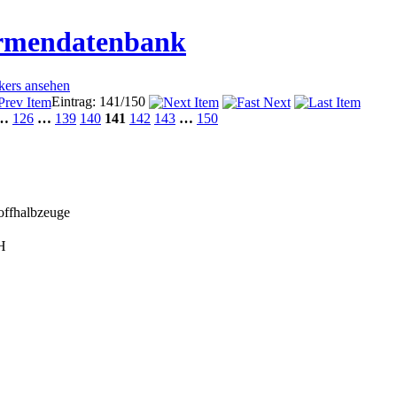
irmendatenbank
ckers ansehen
Eintrag: 141/150
…
126
…
139
140
141
142
143
…
150
toffhalbzeuge
H