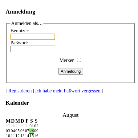
Anmeldung
Anmelden als…
Benutzer:
Paßwort:
Merken
Anmeldung
[
Registrieren
|
Ich habe mein Paßwort vergessen
]
Kalender
August
M
D
M
D
F
S
S
27
28
29
30
31
01
02
08
03
04
05
06
07
09
10
11
12
13
14
15
16