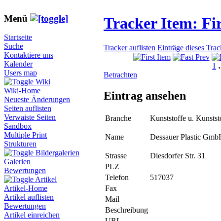
Menü
Tracker Item: F
Startseite
Suche
Tracker auflisten
Einträge dieses Tra
Kontaktiere uns
Kalender
1
Users map
Betrachten
Wiki
Wiki-Home
Eintrag ansehen
Neueste Änderungen
Seiten auflisten
Verwaiste Seiten
Branche
Kunststoffe u. Kunsts
Sandbox
Multiple Print
Name
Dessauer Plastic Gmb
Strukturen
Bildergalerien
Strasse
Diesdorfer Str. 31
Galerien
PLZ
Bewertungen
Telefon
517037
Artikel
Fax
Artikel-Home
Artikel auflisten
Mail
Bewertungen
Beschreibung
Artikel einreichen
URL