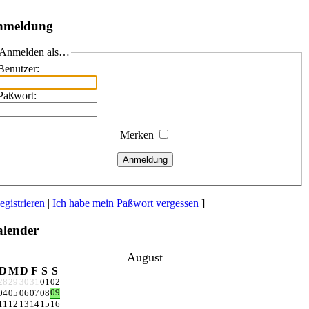
nmeldung
Anmelden als…
Benutzer:
Paßwort:
Merken
Anmeldung
egistrieren
|
Ich habe mein Paßwort vergessen
]
lender
August
D
M
D
F
S
S
28
29
30
31
01
02
09
04
05
06
07
08
11
12
13
14
15
16