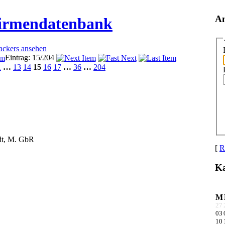
A
Firmendatenbank
rackers ansehen
Eintrag: 15/204
1
…
13
14
15
16
17
…
36
…
204
dt, M. GbR
[
R
Ka
M
27
03
10