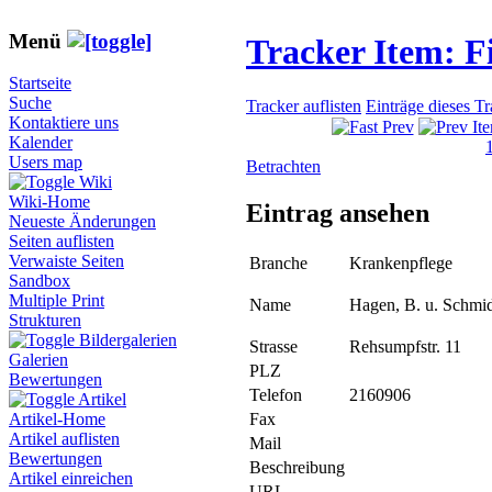
Menü
Tracker Item: 
Startseite
Suche
Tracker auflisten
Einträge dieses T
Kontaktiere uns
Kalender
Users map
Betrachten
Wiki
Wiki-Home
Eintrag ansehen
Neueste Änderungen
Seiten auflisten
Verwaiste Seiten
Branche
Krankenpflege
Sandbox
Multiple Print
Name
Hagen, B. u. Schmi
Strukturen
Bildergalerien
Strasse
Rehsumpfstr. 11
Galerien
PLZ
Bewertungen
Telefon
2160906
Artikel
Fax
Artikel-Home
Artikel auflisten
Mail
Bewertungen
Beschreibung
Artikel einreichen
URL