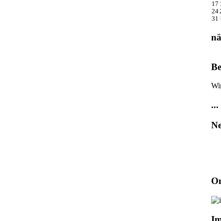
17
24
31
nä
Be
Wi
...
Ne
On
I