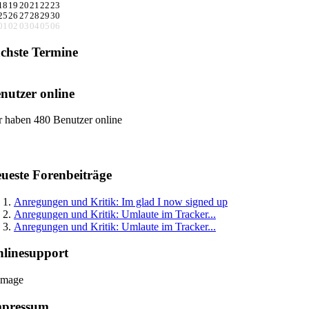
18
19
20
21
22
23
25
26
27
28
29
30
01
02
03
04
05
06
chste Termine
nutzer online
r haben 480 Benutzer online
ueste Forenbeiträge
Anregungen und Kritik: Im glad I now signed up
Anregungen und Kritik: Umlaute im Tracker...
Anregungen und Kritik: Umlaute im Tracker...
linesupport
mpressum