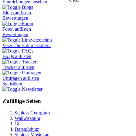
Einreichungen ansehen
Blogs
Blogs auflisten
Bewertungen
Foren
Foren auflisten
Bewertungen
Linkverzeichnis
Verzeichnis durchstöbern
FAQs
FAQs auflisten
Tracker
Tracker auflisten
Umfragen
Umfragen auflisten
Statistiken
Newsletter
Zufällige Seiten
Schloss Georgium
Wallwitzburg
GG
DatenSchutz
Schloss Mosigkau