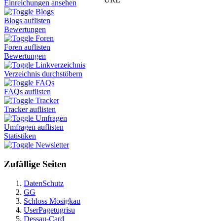
Einreichungen ansehen
Blogs
Blogs auflisten
Bewertungen
Foren
Foren auflisten
Bewertungen
Linkverzeichnis
Verzeichnis durchstöbern
FAQs
FAQs auflisten
Tracker
Tracker auflisten
Umfragen
Umfragen auflisten
Statistiken
Newsletter
Zufällige Seiten
DatenSchutz
GG
Schloss Mosigkau
UserPagetugrisu
Dessau-Card