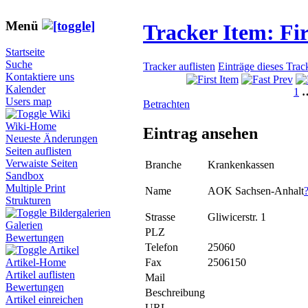
Menü
Tracker Item: F
Startseite
Suche
Tracker auflisten
Einträge dieses Trac
Kontaktiere uns
Kalender
1
Users map
Betrachten
Wiki
Wiki-Home
Eintrag ansehen
Neueste Änderungen
Seiten auflisten
Verwaiste Seiten
Branche
Krankenkassen
Sandbox
Multiple Print
Name
AOK Sachsen-Anhalt
Strukturen
Bildergalerien
Strasse
Gliwicerstr. 1
Galerien
PLZ
Bewertungen
Telefon
25060
Artikel
Fax
2506150
Artikel-Home
Artikel auflisten
Mail
Bewertungen
Beschreibung
Artikel einreichen
URL