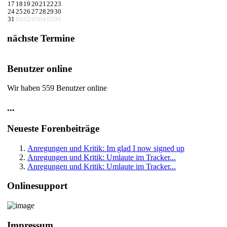
17
18
19
20
21
22
23
24
25
26
27
28
29
30
31
01
02
03
04
05
06
nächste Termine
Benutzer online
Wir haben 559 Benutzer online
...
Neueste Forenbeiträge
Anregungen und Kritik: Im glad I now signed up
Anregungen und Kritik: Umlaute im Tracker...
Anregungen und Kritik: Umlaute im Tracker...
Onlinesupport
Impressum