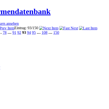
irmendatenbank
kers ansehen
Eintrag: 93/150
…
78
…
91
92
93
94
95
…
108
…
150
?