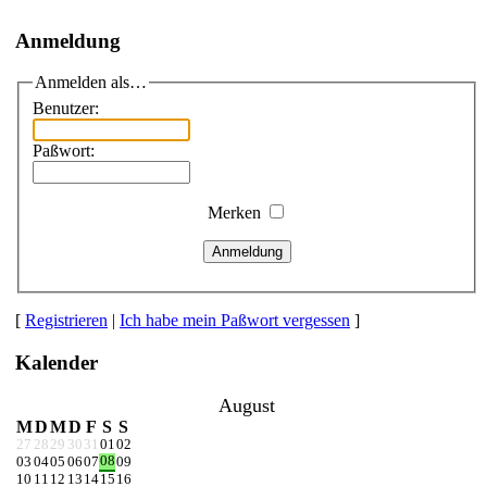
Anmeldung
Anmelden als…
Benutzer:
Paßwort:
Merken
Anmeldung
[
Registrieren
|
Ich habe mein Paßwort vergessen
]
Kalender
August
M
D
M
D
F
S
S
27
28
29
30
31
01
02
08
03
04
05
06
07
09
10
11
12
13
14
15
16