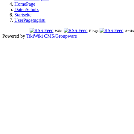
HomePage
DatenSchutz
Startseite
UserPagetugrisu
Wiki
Blogs
Artik
Powered by
TikiWiki CMS/Groupware