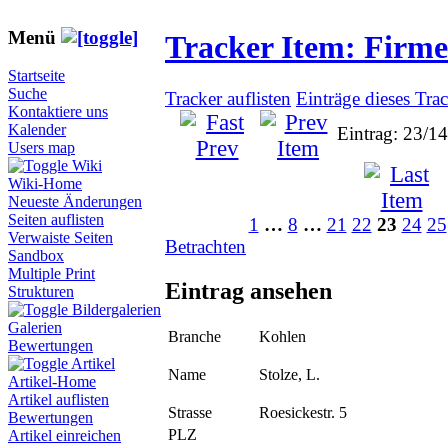
Menü
Tracker Item: Firm
Startseite
Suche
Tracker auflisten
Einträge dieses Tra
Kontaktiere uns
Kalender
Eintrag: 23/1
Users map
Wiki
Wiki-Home
Neueste Änderungen
Seiten auflisten
1
…
8
…
21
22
23
24
25
Verwaiste Seiten
Betrachten
Sandbox
Multiple Print
Eintrag ansehen
Strukturen
Bildergalerien
Galerien
Branche
Kohlen
Bewertungen
Artikel
Name
Stolze, L.
Artikel-Home
Artikel auflisten
Strasse
Roesickestr. 5
Bewertungen
PLZ
Artikel einreichen