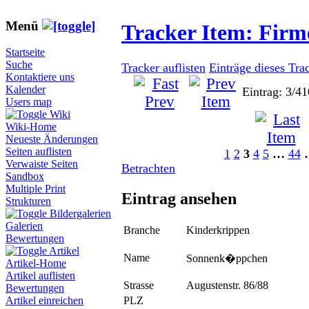
Menü
Tracker Item: Fir
Startseite
Suche
Tracker auflisten
Einträge dieses Tra
Kontaktiere uns
Kalender
Eintrag: 3/41
Users map
Wiki
Wiki-Home
Neueste Änderungen
Seiten auflisten
1
2
3
4
5
…
44
Verwaiste Seiten
Betrachten
Sandbox
Multiple Print
Eintrag ansehen
Strukturen
Bildergalerien
Galerien
Branche
Kinderkrippen
Bewertungen
Artikel
Name
Sonnenk�ppchen
Artikel-Home
Artikel auflisten
Strasse
Augustenstr. 86/88
Bewertungen
PLZ
Artikel einreichen