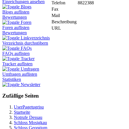
Einreichungen ansehen
Telefon
8822388
Blogs
Fax
Blogs auflisten
Mail
Bewertungen
Beschreibung
Foren
Foren auflisten
URL
Bewertungen
Linkverzeichnis
Verzeichnis durchstöbern
FAQs
FAQs auflisten
Tracker
Tracker auflisten
Umfragen
Umfragen auflisten
Statistiken
Newsletter
Zufällige Seiten
UserPagetugrisu
Startseite
Notrufe Dessau
Schloss Mosigkau
Schloss Georgium