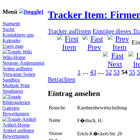
Menü
Tracker Item: Firme
Startseite
Suche
Tracker auflisten
Einträge dieses Tr
Kontaktiere uns
Kalender
Ein
Users map
Wiki
Wiki-Home
Neueste Änderungen
Seiten auflisten
1
…
43
…
52
53
54
55
5
Verwaiste Seiten
Betrachten
Sandbox
Multiple Print
Strukturen
Eintrag ansehen
Bildergalerien
Branche
Kantinenbewirtschaftung
Galerien
Bewertungen
Artikel
Name
F�disch, H.
Artikel-Home
Artikel auflisten
Strasse
Erich-K�ckert-Str. 26
Bewertungen