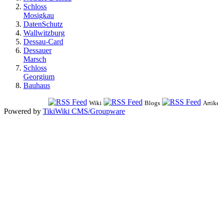
Schloss
Mosigkau
DatenSchutz
Wallwitzburg
Dessau-Card
Dessauer
Marsch
Schloss
Georgium
Bauhaus
Wiki
Blogs
Artik
Powered by
TikiWiki CMS/Groupware