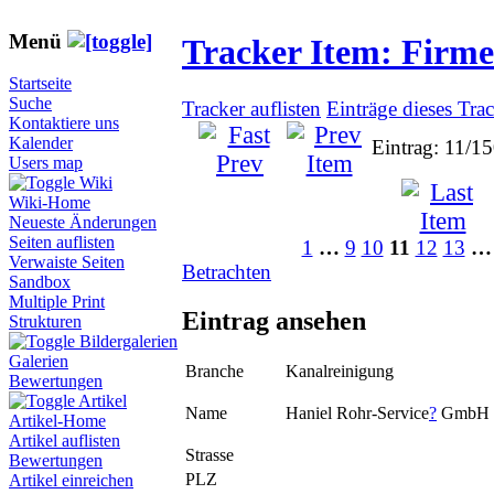
Menü
Tracker Item: Firm
Startseite
Suche
Tracker auflisten
Einträge dieses Tra
Kontaktiere uns
Kalender
Eintrag: 11/1
Users map
Wiki
Wiki-Home
Neueste Änderungen
Seiten auflisten
1
…
9
10
11
12
13
…
Verwaiste Seiten
Betrachten
Sandbox
Multiple Print
Eintrag ansehen
Strukturen
Bildergalerien
Galerien
Branche
Kanalreinigung
Bewertungen
Artikel
Name
Haniel Rohr-Service
?
GmbH 
Artikel-Home
Artikel auflisten
Strasse
Bewertungen
PLZ
Artikel einreichen